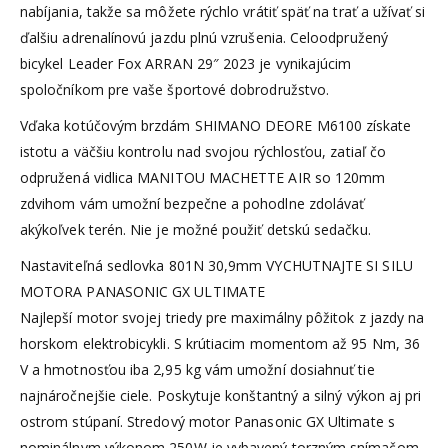
nabíjania, takže sa môžete rýchlo vrátiť späť na trať a užívať si
ďalšiu adrenalínovú jazdu plnú vzrušenia. Celoodpružený
bicykel Leader Fox ARRAN 29″ 2023 je vynikajúcim
spoločníkom pre vaše športové dobrodružstvo.
Vďaka kotúčovým brzdám SHIMANO DEORE M6100 získate
istotu a väčšiu kontrolu nad svojou rýchlosťou, zatiaľ čo
odpružená vidlica MANITOU MACHETTE AIR so 120mm
zdvihom vám umožní bezpečne a pohodlne zdolávať
akýkoľvek terén. Nie je možné použiť detskú sedačku.
Nastaviteľná sedlovka 801N 30,9mm VYCHUTNAJTE SI SILU
MOTORA PANASONIC GX ULTIMATE
Najlepší motor svojej triedy pre maximálny pôžitok z jazdy na
horskom elektrobicykli. S krútiacim momentom až 95 Nm, 36
V a hmotnosťou iba 2,95 kg vám umožní dosiahnuť tie
najnáročnejšie ciele. Poskytuje konštantný a silný výkon aj pri
ostrom stúpaní. Stredový motor Panasonic GX Ultimate s
nominálnym výkonom 250W je vybavený torzným snímačom