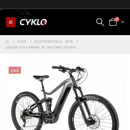
0
SHOP
ELEKTROBICYKLE
,
MTB
LEADER FOX E-ARRAN 29″ 36V/20AH (720 WH)
SALE