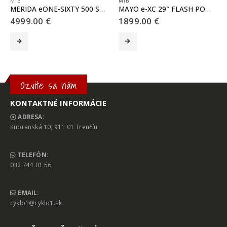
MTB
MTB
MERIDA eONE-SIXTY 500 SE matný zelený(čierny)
MAYO e-XC 29″ FLASH POWER BB 10spd čierna – červená
4999.00
€
1899.00
€
Tento produkt má viacero variantov. Možnosti si môžete vybrať na stránke produktu.
Tento produkt má viacero variantov. Možnosti si môžete vybrať na stránke produktu.
T
Ozvite sa nám
KONTAKTNÉ INFORMÁCIE
ADRESA:
Kubranská 10, 911 01 Trenčín
TELEFÓN:
032 744 01 56
EMAIL:
cyklo1@cyklo1.sk