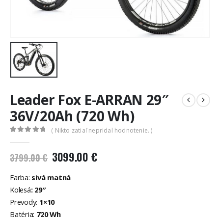
Leader Fox E-ARRAN 29″
36V/20Ah (720 Wh)
( Nikto zatiaľ nepridal hodnotenie. )
0
out of 5
Pôvodná
Aktuálna
3099.00
€
3799.00
€
cena
cena
bola:
je:
Farba:
sivá matná
3799.00 €.
3099.00 €.
Kolesá
: 29″
Prevody:
1×10
Batéria:
720 Wh