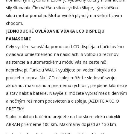
sily šliapania. Čím väčšou silou cyklista šliape, tým väčšou
silou motor pomáha. Motor vyniká plynulým a veľmi tichým
chodom.
JEDNODUCHÉ OVLÁDANIE VĎAKA LCD DISPLEJU
PANASONIC
Celý systém sa ovláda pomocou LCD displeja a tlačidlového
ovládača umiestneného na riadidlách. S voľbou 3 režimov
asistencie a automatickému módu vás na ceste nič
neprekvapí. Funkciu WALK využijete pri vedení bicykla do
prudkého kopca. Na LCD displeji môžete sledovať svoju
aktuálnu, maximálnu a priemernú rýchlosť, prejdené kilometre
a stav nabitia batérie. Navyše si môžete vybrať medzi denným
a nočným režimom podsvietenia displeja. JAZDITE AKO O
PRETEKY
S plne nabitou batériou prejdete na horskom elektrobicykli
ARRAN priemerne 100 km. Maximálny dojazd až 130 km.