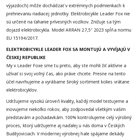
výjazdoch) môže dochádzať v extrémnych podmienkach k
prehrievaniu riadiacej jednotky. Elektrobicykle Leader Fox nie
sú určené na ťahanie prívesných vozíkov. Znižuje sa tým
dojazd elektrobicykla. Model ARRAN 27,5″ 2023 spĺňa normu
EU 15194/2017.
ELEKTROBICYKLE LEADER FOX SA MONTUJÚ A VYVÍJAJÚ V
ČESKEJ REPUBLIKE
My v Leader Foxe sme tu preto, aby ste mohli žiť aktívne a
užívať si svoj voľný čas, ako práve chcete. Presne na tento
účel navrhujeme a vyrábame široký sortiment kolies vrátane
elektrobicyklov.
Udržujeme vysokú úroveň kvality, každý model testujeme a
inovujeme niekoľko rokov, aby zodpovedal všetkým vašim
predstavám a požiadavkám. 100% kontrolujeme celý výrobný
proces, ktorý udržujeme aj naďalej u nás doma v Českých
Budějoviciach. V modernej výrobnej hale spájame dekády