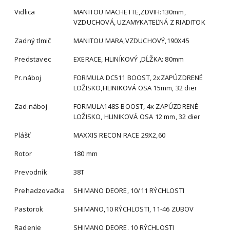
Vidlica
MANITOU MACHETTE,ZDVIH:130mm,
VZDUCHOVÁ, UZAMYKATEĽNÁ Z RIADITOK
Zadný tlmič
MANITOU MARA,VZDUCHOVÝ,190X45
Predstavec
EXERACE, HLINÍKOVÝ ,DĹŽKA: 80mm
Pr.náboj
FORMULA DC511 BOOST, 2xZAPÚZDRENÉ
LOŽISKO,HLINIKOVÁ OSA 15mm, 32 dier
Zad.náboj
FORMULA148S BOOST, 4x ZAPÚZDRENÉ
LOŽISKO, HLINIKOVÁ OSA 12 mm, 32 dier
Plášť
MAXXIS RECON RACE 29X2,60
Rotor
180 mm
Prevodník
38T
Prehadzovačka
SHIMANO DEORE, 10/11 RÝCHLOSTI
Pastorok
SHIMANO,10 RÝCHLOSTI, 11-46 ZUBOV
Radenie
SHIMANO DEORE, 10 RÝCHLOSTI