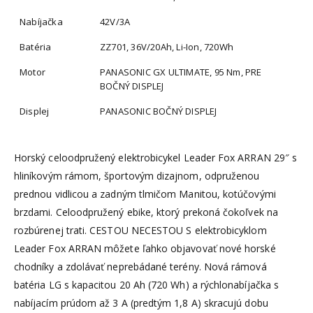
Nabíjačka
42V/3A
Batéria
ZZ701, 36V/20Ah, Li-Ion, 720Wh
Motor
PANASONIC GX ULTIMATE, 95 Nm, PRE
BOČNÝ DISPLEJ
Displej
PANASONIC BOČNÝ DISPLEJ
Horský celoodpružený elektrobicykel Leader Fox ARRAN 29″ s
hliníkovým rámom, športovým dizajnom, odpruženou
prednou vidlicou a zadným tlmičom Manitou, kotúčovými
brzdami. Celoodpružený ebike, ktorý prekoná čokoľvek na
rozbúrenej trati. CESTOU NECESTOU S elektrobicyklom
Leader Fox ARRAN môžete ľahko objavovať nové horské
chodníky a zdolávať neprebádané terény. Nová rámová
batéria LG s kapacitou 20 Ah (720 Wh) a rýchlonabíjačka s
nabíjacím prúdom až 3 A (predtým 1,8 A) skracujú dobu