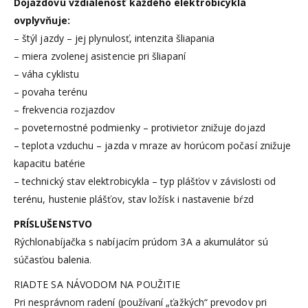
Dojazdovú vzdialenosť každého elektrobicykla
ovplyvňuje:
– štýl jazdy – jej plynulosť, intenzita šliapania
– miera zvolenej asistencie pri šliapaní
– váha cyklistu
– povaha terénu
– frekvencia rozjazdov
– poveternostné podmienky – protivietor znižuje dojazd
– teplota vzduchu – jazda v mraze av horúcom počasí znižuje
kapacitu batérie
– technický stav elektrobicykla – typ plášťov v závislosti od
terénu, hustenie plášťov, stav ložísk i nastavenie bŕzd
PRÍSLUŠENSTVO
Rýchlonabíjačka s nabíjacím prúdom 3A a akumulátor sú
súčasťou balenia.
RIADTE SA NÁVODOM NA POUŽITIE
Pri nesprávnom radení (používaní „ťažkých“ prevodov pri