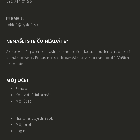
032 744 01 56
EMAIL:
cyklo1@cyklo1.sk
NENAŠLI STE ČO HĽADÁTE?
Ak ste v našej ponuke našli presne to, čo hľadáte, budeme radi, keď
sa nám ozvete. Pokúsime sa dodať Vám tovar presne podľa Vašich
predstáv.
MȎJ ÚČET
Eshop
Kontaktné informácie
Môj účet
História objednávok
Môj profil
Login