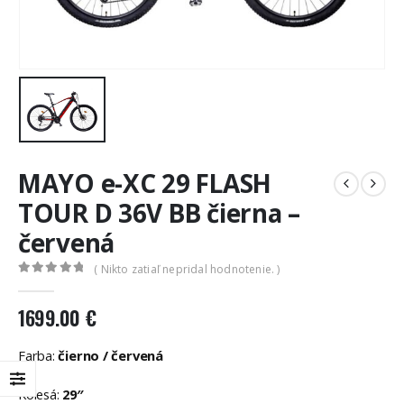
MAYO e-XC 29 FLASH
TOUR D 36V BB čierna –
červená
( Nikto zatiaľ nepridal hodnotenie. )
0
out of 5
1699.00
€
Farba:
čierno / červená
Kolesá:
29″