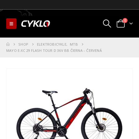
0
SHOP
ELEKTROBICYKLE
,
MTB
MAYO E-XC 29 FLASH TOUR D 36V BB ČIERNA – ČERVENÁ