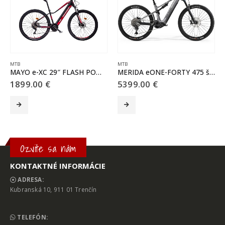
MTB
MTB
MAYO e-XC 29″ FLASH POWER BB 10spd čierna – červená
MERIDA eONE-FORTY 475 šedý(čierny)
1899.00
€
5399.00
€
Tento produkt má viacero variantov. Možnosti si môžete vybrať na stránke produktu.
Tento produkt má viacero variantov. Možnosti si môžete vybrať na stránke produktu.
T
Ozvite sa nám
KONTAKTNÉ INFORMÁCIE
ADRESA:
Kubranská 10, 911 01 Trenčín
TELEFÓN: