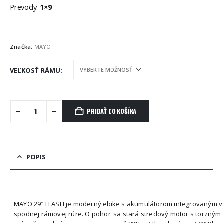
Prevody:
1×9
Značka:
MAYO
VEĽKOSŤ RÁMU
PRIDAŤ DO KOŠÍKA
POPIS
MAYO 29″ FLASH je moderný ebike s akumulátorom integrovaným v
spodnej rámovej rúre. O pohon sa stará stredový motor s torzným