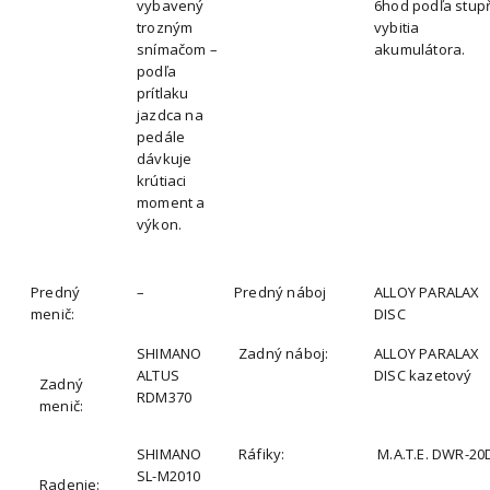
vybavený
6hod podľa stup
trozným
vybitia
snímačom –
akumulátora.
podľa
prítlaku
jazdca na
pedále
dávkuje
krútiaci
moment a
výkon.
Predný
–
Predný náboj
ALLOY PARALAX
menič:
DISC
SHIMANO
Zadný náboj:
ALLOY PARALAX
ALTUS
DISC kazetový
Zadný
RDM370
menič:
SHIMANO
Ráfiky:
M.A.T.E. DWR-20
SL-M2010
Radenie: