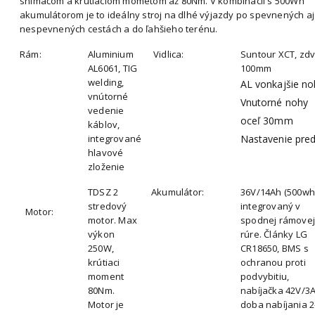
snímačom a krútiaciom mometom až 80Nm. V kombinácii s 500Wh
akumulátorom je to ideálny stroj na dlhé výjazdy po spevnených aj
nespevnených cestách a do ľahšieho terénu.
Rám:
Aluminium
Vidlica:
Suntour XCT, zdv
AL6061, TIG
100mm
welding,
AL vonkajšie no
vnútorné
Vnutorné nohy
vedenie
oceľ 30mm
káblov,
integrované
Nastavenie pre
hlavové
zloženie
TDSZ 2
Akumulátor:
36V/14Ah (500wh
stredový
integrovaný v
Motor:
motor. Max
spodnej rámovej
výkon
rúre. Články LG
250W,
CR18650, BMS s
krútiaci
ochranou proti
moment
podvybitiu,
80Nm.
nabíjačka 42V/3A
Motor je
doba nabíjania 2