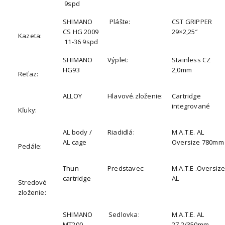
9spd
SHIMANO
Plášte:
CST GRIPPER
CS HG 2009
29×2,25″
Kazeta:
11-36 9spd
SHIMANO
Výplet:
Stainless CZ
HG93
2,0mm
Reťaz:
ALLOY
Hlavové.zloženie:
Cartridge
integrované
Kľuky:
AL body /
Riadidlá:
M.A.T.E. AL
AL cage
Oversize 780mm
Pedále:
Thun
Predstavec:
M.A.T.E .Oversiz
cartridge
AL
Stredové
zloženie:
SHIMANO
Sedlovka:
M.A.T.E. AL
MT200
27,2/350mm