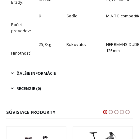
Brzdy:
9
Sedlo:
M.A.T.E.competit
Počet
prevodov:
25,8kg
Rukoväte:
HERRMANS DUD
125mm
Hmotnosť:
ĎALŠIE INFORMÁCIE
RECENZIE (0)
SÚVISIACE PRODUKTY