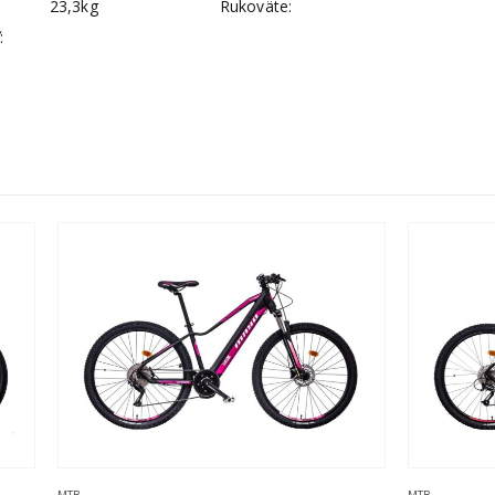
23,3kg
Rukoväte:
: