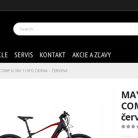
KLE
SERVIS
KONTAKT
AKCIE A ZĽAVY
COMP D 36V 11SPD ČIERNA – ČERVENÁ
MAY
COM
čer
0
out of