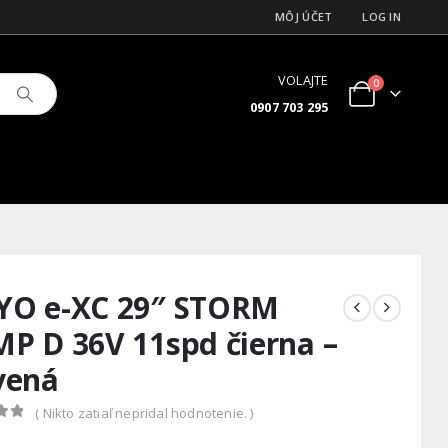
MÔJ ÚČET
LOG IN
VOLAJTE
0
0907 703 295
O e-XC 29″ STORM
P D 36V 11spd čierna –
vená
( Nikto zatiaľ nepridal hodnotenie. )
 5