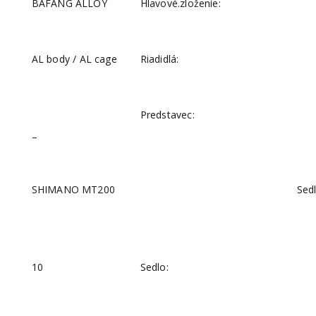
BAFANG ALLOY
Hlavové.zloženie:
AL body / AL cage
Riadidlá:
Predstavec:
–
SHIMANO MT200
Sed
10
Sedlo: