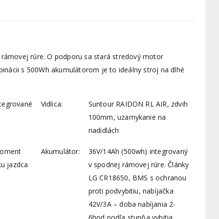
ámovej rúre. O podporu sa stará stredový motor
cii s 500Wh akumulátorom je to ideálny stroj na dlhé
ntegrované
Vidlica:
Suntour RAIDON RL AIR, zdvih
100mm, uzamykanie na
riadidlách
moment
Akumulátor:
36V/14Ah (500wh) integrovaný
u jazdca
v spodnej rámovej rúre. Články
LG CR18650, BMS s ochranou
proti podvybitiu, nabíjačka
42V/3A – doba nabíjania 2-
6hod podľa stupňa vybitia