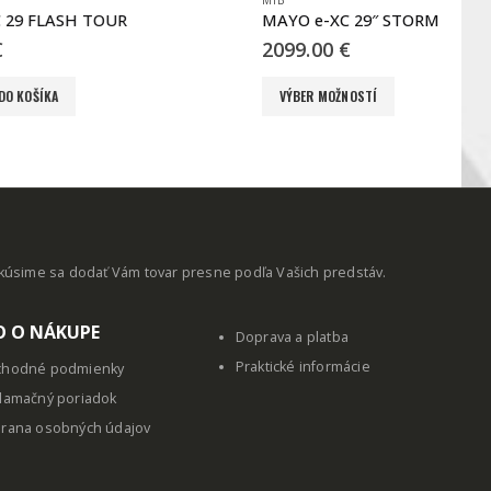
MTB
MTB
MAYO e-XC 29″ STORM LITE D 36V čierna – červená
MAY
2099.00
€
18
Tento produkt má viacero variantov. Možnosti si môžete vybrať na stránke produktu.
VÝBER MOŽNOSTÍ
okúsime sa dodať Vám tovar presne podľa Vašich predstáv.
O O NÁKUPE
Doprava a platba
Praktické informácie
hodné podmienky
lamačný poriadok
rana osobných údajov