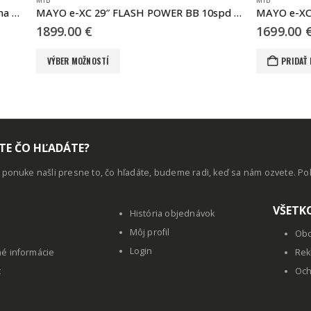
MTB
MAYO e-XC 29″ FLASH POWER BB 10spd čierna – ružová
MAYO e-XC 29 FLASH TOUR
1699.00
€
OSTÍ
PRIDAŤ DO KOŠÍKA
TE ČO HĽADÁTE?
j ponuke našli presne to, čo hľadáte, budeme radi, keď sa nám ozvete. P
VŠETK
História objednávok
Môj profil
Obc
Login
né informácie
Rek
t
Och