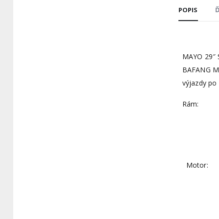
POPIS
Ď
MAYO 29″ S
BAFANG M50
výjazdy po
Rám:
Motor: