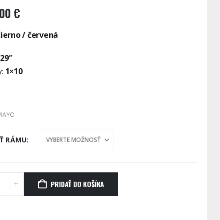
.00
€
čierno / červená
29″
:
1×10
MAYO
Ť RÁMU
PRIDAŤ DO KOŠÍKA