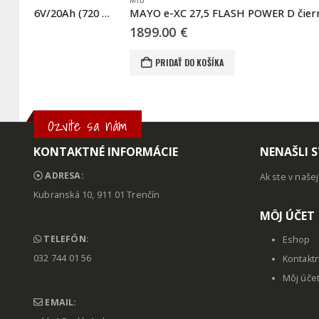
MTB
MTB
Leader Fox E-ARRAN 29″ 36V/20Ah (720 Wh)
MAYO e-XC 27,5 FLASH POWER D čierna – ružová
1899.00
€
1899.00
€
Tento produkt má viacero variantov. Možnosti si môžete vybrať na stránke produktu.
PRIDAŤ DO KOŠÍKA
VÝBER MOŽN
Ozvite sa nám
KONTAKTNÉ INFORMÁCIE
NENAŠLI S
ADRESA:
Ak ste v naše
Kubranská 10, 911 01 Trenčín
MȎJ ÚČET
TELEFÓN:
Eshop
032 744 01 56
Kontakt
Môj úče
EMAIL: