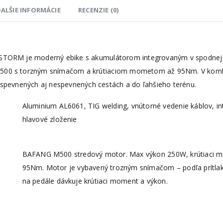
ALŠIE INFORMÁCIE
RECENZIE (0)
TORM je moderný ebike s akumulátorom integrovaným v spodnej r
0 s torzným snímačom a krútiaciom mometom až 95Nm. V kombiná
 spevnených aj nespevnených cestách a do ľahšieho terénu.
Aluminium AL6061, TIG welding, vnútorné vedenie káblov, i
hlavové zloženie
BAFANG M500 stredový motor. Max výkon 250W, krútiaci 
95Nm. Motor je vybavený trozným snímačom – podľa prítlak
na pedále dávkuje krútiaci moment a výkon.