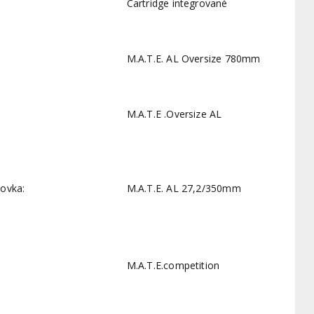
Cartridge integrované
M.A.T.E. AL Oversize 780mm
M.A.T.E .Oversize AL
lovka:
M.A.T.E. AL 27,2/350mm
M.A.T.E.competition