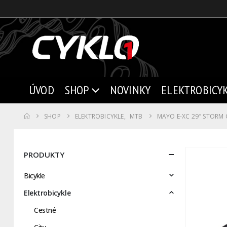
ÚVOD
SHOP
NOVINKY
ELEKTROBICY
SHOP
ELEKTROBICYKLE
,
MTB
MAYO E-XC 29″ STORM 
PRODUKTY
Bicykle
Elektrobicykle
Cestné