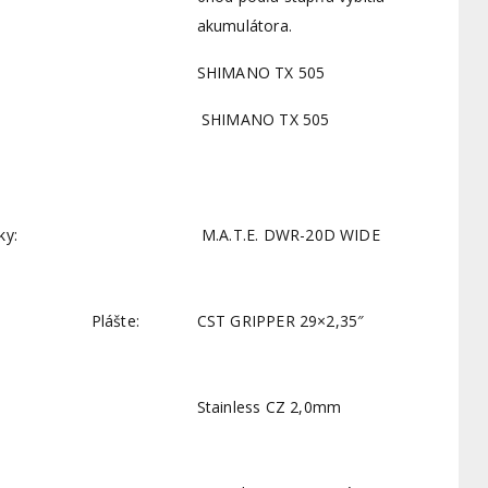
akumulátora.
SHIMANO TX 505
SHIMANO TX 505
ky:
M.A.T.E. DWR-20D WIDE
Plášte:
CST GRIPPER 29×2,35″
Stainless CZ 2,0mm