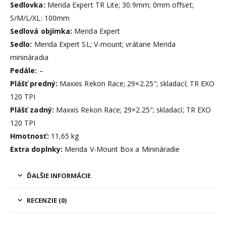
Sedlovka:
Merida Expert TR Lite; 30.9mm; 0mm offset;
S/M/L/XL: 100mm
Sedlová objímka:
Merida Expert
Sedlo:
Merida Expert SL; V-mount; vrátane Merida
minináradia
Pedále:
–
Plášť predný:
Maxxis Rekon Race; 29×2.25″; skladací; TR EXO
120 TPI
Plášť zadný:
Maxxis Rekon Race; 29×2.25″; skladací; TR EXO
120 TPI
Hmotnosť:
11,65 kg
Extra doplnky:
Merida V-Mount Box a Minináradie
ĎALŠIE INFORMÁCIE
RECENZIE (0)