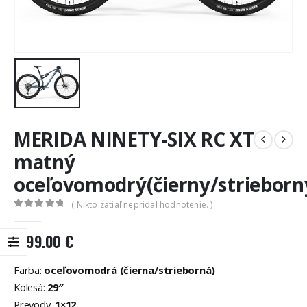
MERIDA NINETY-SIX RC XT
matný
oceľovomodrý(čierny/strieborn
( Nikto zatiaľ nepridal hodnotenie. )
0
out of 5
5199.00
€
Farba:
oceľovomodrá (čierna/strieborná)
Kolesá:
29″
Prevody:
1×12