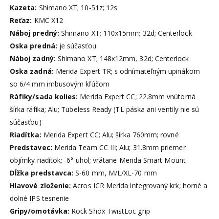
Kazeta:
Shimano XT; 10-51z; 12s
Reťaz:
KMC X12
Náboj predný:
Shimano XT; 110x15mm; 32d; Centerlock
Oska predná:
je súčasťou
Náboj zadný:
Shimano XT; 148x12mm, 32d; Centerlock
Oska zadná:
Merida Expert TR; s odnímateľným upinákom
so 6/4 mm imbusovým kľúčom
Ráfiky/sada kolies:
Merida Expert CC; 22.8mm vnútorná
šírka ráfika; Alu; Tubeless Ready (TL páska ani ventily nie sú
súčasťou)
Riadítka:
Merida Expert CC; Alu; šírka 760mm; rovné
Predstavec:
Merida Team CC III; Alu; 31.8mm priemer
objímky riadítok; -6° uhol; vrátane Merida Smart Mount
Dĺžka predstavca:
S-60 mm, M/L/XL-70 mm
Hlavové zloženie:
Acros ICR Merida integrovaný krk; horné a
dolné IPS tesnenie
Gripy/omotávka:
Rock Shox TwistLoc grip