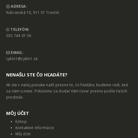
ADRESA:
Kubranská 10, 911 01 Trenčín
TELEFÓN:
032 744 01 56
EMAIL:
cyklo1@cyklo1.sk
NENAŠLI STE ČO HĽADÁTE?
Ak ste v našej ponuke našli presne to, čo hľadáte, budeme radi, keď
sa nám ozvete. Pokúsime sa dodať Vám tovar presne podľa Vašich
predstáv.
MȎJ ÚČET
Eshop
Kontaktné informácie
Môj účet