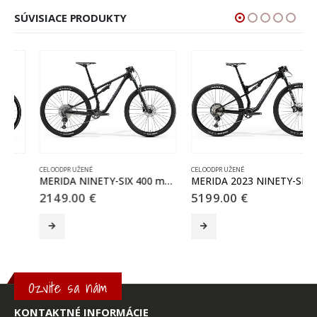
SÚVISIACE PRODUKTY
CELOODPRUŽENÉ
CELOODPRUŽENÉ
MERIDA NINETY-SIX 400 matný čierny (tmavostrieborný)
MERIDA 2023 NINETY-SIX RC XT tmavostrieborný
2149.00
€
5199.00
€
Tento produkt má viacero variantov. Možnosti si môžete vybrať na stránke produktu.
Tento produkt má viacero variantov. Možnosti si môžete vybrať na stránke produktu.
T
Ozvite sa nám
KONTAKTNÉ INFORMÁCIE