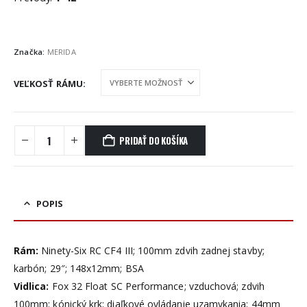
Značka:
MERIDA
VEĽKOSŤ RÁMU
PRIDAŤ DO KOŠÍKA
POPIS
Rám:
Ninety-Six RC CF4 III; 100mm zdvih zadnej stavby;
karbón; 29″; 148x12mm; BSA
Vidlica:
Fox 32 Float SC Performance; vzduchová; zdvih
100mm; kónický krk; diaľkové ovládanie uzamykania; 44mm