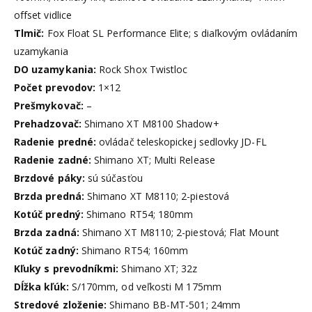
offset vidlice
Tlmič:
Fox Float SL Performance Elite; s diaľkovým ovládaním
uzamykania
DO uzamykania:
Rock Shox Twistloc
Počet prevodov:
1×12
Prešmykovač:
–
Prehadzovač:
Shimano XT M8100 Shadow+
Radenie predné:
ovládač teleskopickej sedlovky JD-FL
Radenie zadné:
Shimano XT; Multi Release
Brzdové páky:
sú súčasťou
Brzda predná:
Shimano XT M8110; 2-piestová
Kotúč predný:
Shimano RT54; 180mm
Brzda zadná:
Shimano XT M8110; 2-piestová; Flat Mount
Kotúč zadný:
Shimano RT54; 160mm
Kľuky s prevodníkmi:
Shimano XT; 32z
Dĺžka kľúk:
S/170mm, od veľkosti M 175mm
Stredové zloženie:
Shimano BB-MT-501; 24mm