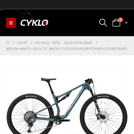
0
SHOP
BICYKLE
,
MTB
,
CELOODPRUŽENÉ
MERIDA NINETY-SIX RC XT MATNÝ OCEĽOVOMODRÝ(ČIERNY/STRIEBORNÝ)