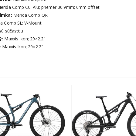
erida Comp CC; Alu; priemer 30.9mm; 0mm offset
jímka:
Merida Comp QR
da Comp SL; V-Mount
 sú súčasťou
ý:
Maxxis Ikon; 29×2.2″
:
Maxxis Ikon; 29×2.2″