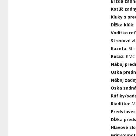
Brzda zadn
Kotúč zadn
Kľuky s pr
Dĺžka kľúk:
Vodítko re
Stredové z
Kazeta:
Shi
Reťaz:
KMC 
Náboj pred
Oska pred
Náboj zadn
Oska zadn
Ráfiky/sada
Riadítka:
Me
Predstavec
Dĺžka pred
Hlavové zl
Gripy/omo