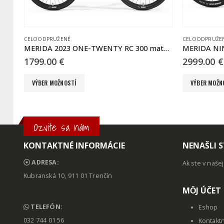
CELOODPRUŽENÉ
CELOODPRUŽE
MERIDA 2023 ONE-TWENTY RC 300 matný tmavostrieborný
MERIDA NINETY-SIX XT EDITION šedý(modrý)
2999.00
€
5399.00
€
Tento produkt má viacero variantov. Možnosti si môžete vybrať na stránke produktu.
Tento produkt má viacero variantov. Možnosti si môžete vybrať na stránke produktu.
VÝBER MOŽNOSTÍ
VÝBER MOŽN
Ozvite sa nám
KONTAKTNÉ INFORMÁCIE
NENAŠLI S
ADRESA:
Ak ste v naše
Kubranská 10, 911 01 Trenčín
MȎJ ÚČET
TELEFÓN:
Eshop
032 744 01 56
Kontakt