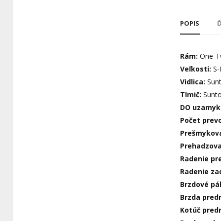
POPIS
Ď
Rám:
One-Tw
Veľkosti:
S-
Vidlica:
Sunt
Tlmič:
Sunt
DO uzamyk
Počet prev
Prešmykov
Prehadzov
Radenie pr
Radenie za
Brzdové pá
Brzda pred
Kotúč pred