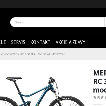
KLE
SERVIS
KONTAKT
AKCIE A ZĽAVY
3 ONE-TWENTY RC 300 TEAL MODRÝ(LIMETKOVÝ)
MER
RC 
mod
0
out of