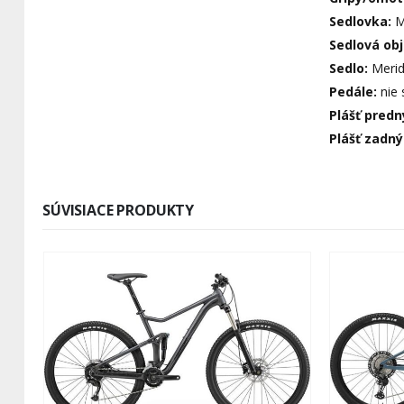
Sedlovka:
M
Sedlová ob
Sedlo:
Meri
Pedále:
nie
Plášť predn
Plášť zadný
SÚVISIACE PRODUKTY