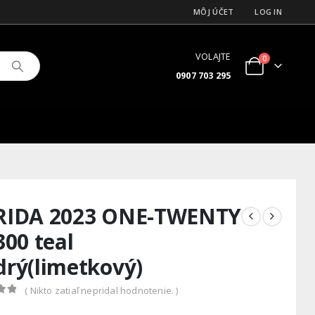
MÔJ ÚČET
LOG IN
VOLAJTE
0
0907 703 295
IDA 2023 ONE-TWENTY
300 teal
rý(limetkový)
( Nikto zatiaľ nepridal hodnotenie. )
 5