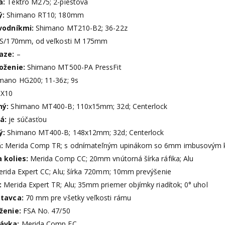
á:
Tektro M275; 2-piestová
ý:
Shimano RT10; 180mm
evodníkmi:
Shimano MT210-B2; 36-22z
S/170mm, od veľkosti M 175mm
ťaze:
–
loženie:
Shimano MT500-PA PressFit
mano HG200; 11-36z; 9s
X10
ný:
Shimano MT400-B; 110x15mm; 32d; Centerlock
ná:
je súčasťou
ý:
Shimano MT400-B; 148x12mm; 32d; Centerlock
á:
Merida Comp TR; s odnímateľným upinákom so 6mm imbusovým 
 kolies:
Merida Comp CC; 20mm vnútorná šírka ráfika; Alu
rida Expert CC; Alu; šírka 720mm; 10mm prevýšenie
:
Merida Expert TR; Alu; 35mm priemer objímky riadítok; 0° uhol
stavca:
70 mm pre všetky veľkosti rámu
oženie:
FSA No. 47/50
távka:
Merida Comp EC