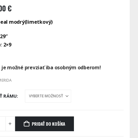
.00
€
teal modrý(limetkový)
29″
:
2×9
l je možné prevziať iba osobným odberom!
MERIDA
Ť RÁMU
PRIDAŤ DO KOŠÍKA