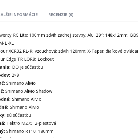
ALŠIE INFORMÁCIE
RECENZIE (0)
enty RC Lite; 100mm zdvih zadnej stavby; Alu; 29″; 148x12mm; BB
M-L-XL
our XCR32 RL-R; vzduchová; zdvih 120mm; X-Taper; diaľkové ovládan
our Edge TR LOR8; Lockout
ania:
DO je súčasťou
odov:
2×9
ač:
Shimano Alivio
ač:
Shimano Alivio Shadow
edné:
Shimano Alivio
dné:
Shimano Alivio
ky:
sú súčasťou
ná:
Tektro M275; 2-piestová
ný:
Shimano RT10; 180mm