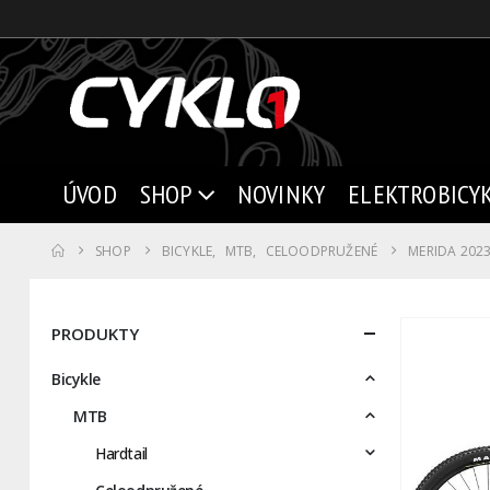
ÚVOD
SHOP
NOVINKY
ELEKTROBICY
SHOP
BICYKLE
,
MTB
,
CELOODPRUŽENÉ
MERIDA 202
PRODUKTY
Bicykle
MTB
Hardtail