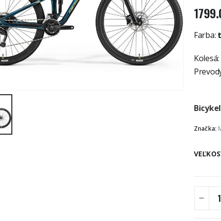
1799
Farba:
Kolesá:
Prevody
Bicyke
Značka:
VEĽKOS