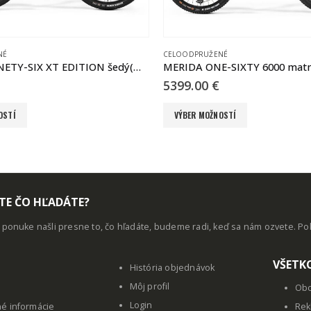
NÉ
29
MERIDA ONE-SIXTY 6000 matný čierny(strieborný)
MERIDA BIG.NINE XT-EDITIO
1769.00
€
Tento produkt má viacero variantov. Možnosti si môžete vybrať na stránke produktu.
OSTÍ
VÝBER MOŽNOSTÍ
TE ČO HĽADÁTE?
j ponuke našli presne to, čo hľadáte, budeme radi, keď sa nám ozvete. P
VŠETK
História objednávok
Môj profil
Obc
Login
né informácie
Rek