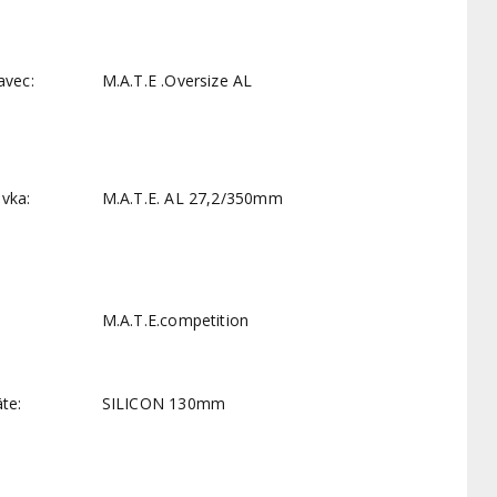
avec:
M.A.T.E .Oversize AL
vka:
M.A.T.E. AL 27,2/350mm
M.A.T.E.competition
te:
SILICON 130mm