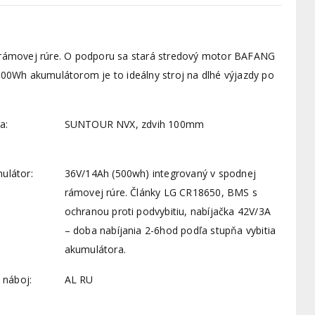
ámovej rúre. O podporu sa stará stredový motor BAFANG
Wh akumulátorom je to ideálny stroj na dlhé výjazdy po
a:
SUNTOUR NVX, zdvih 100mm
ulátor:
36V/14Ah (500wh) integrovaný v spodnej
rámovej rúre. Články LG CR18650, BMS s
ochranou proti podvybitiu, nabíjačka 42V/3A
– doba nabíjania 2-6hod podľa stupňa vybitia
akumulátora.
 náboj:
AL RU