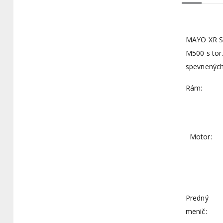
MAYO XR ST
M500 s tor
spevnených
Rám:
Motor:
Predný
menič: