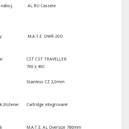
 náboj:
AL RU Cassete
y:
M.A.T.E. DWR-20D
e:
CST CST TRAVELLER
700 x 40C
Stainless CZ 2,0mm
é.zloženie:
Cartridge integrované
á:
M.A.T.E. AL Oversize 780mm