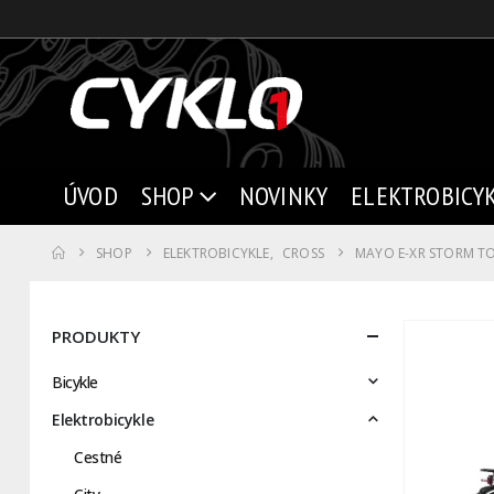
ÚVOD
SHOP
NOVINKY
ELEKTROBICY
SHOP
ELEKTROBICYKLE
,
CROSS
MAYO E-XR STORM TO
PRODUKTY
Bicykle
Elektrobicykle
Cestné