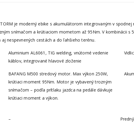
ORM je moderný ebike s akumulátorom integrovaným v spodnej r
zným snímačom a krútiaciom mometom až 95Nm. V kombinácii s 500
 aj nespevnených cestách a do ľahšieho terénu.
Aluminium AL6061, TIG welding, vnútorné vedenie
Vidlic
káblov, integrované hlavové zloženie
BAFANG M500 stredový motor. Max výkon 250W,
Akum
krútiaci moment 95Nm. Motor je vybavený trozným
snímačom – podľa prítlaku jazdca na pedále dávkuje
krútiaci moment a výkon.
–
Predný