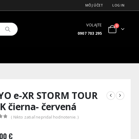
MÔJ ÚČET
LOG IN
VOLAJTE
0
0907 703 295
YO e-XR STORM TOUR
K čierna- červená
( Nikto zatiaľ nepridal hodnotenie. )
 5
.00
€