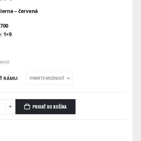
čierna – červená
700
:
1×9
MAYO
Ť RÁMU
PRIDAŤ DO KOŠÍKA