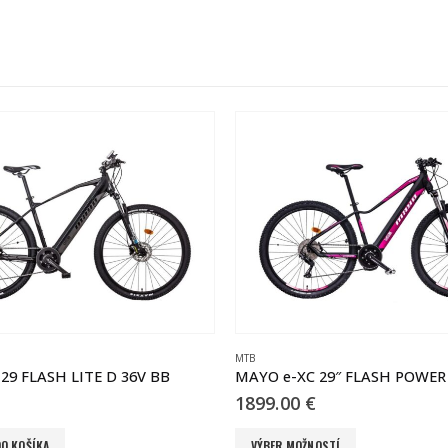
CROSS
MAYO e-XC 29″ FLASH POWER BB 10spd čierna – ružová
MAYO e-XR BASIC čierna – čer
1099.00
€
Tento produkt má viacero variantov. Možnosti si môžete vybrať na stránke produktu.
OSTÍ
VÝBER MOŽNOSTÍ