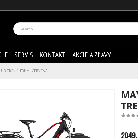
KLE
SERVIS
KONTAKT
AKCIE A ZĽAVY
UR TREK ČIERNA- ČERVENÁ
MA
TRE
0
out of
2049