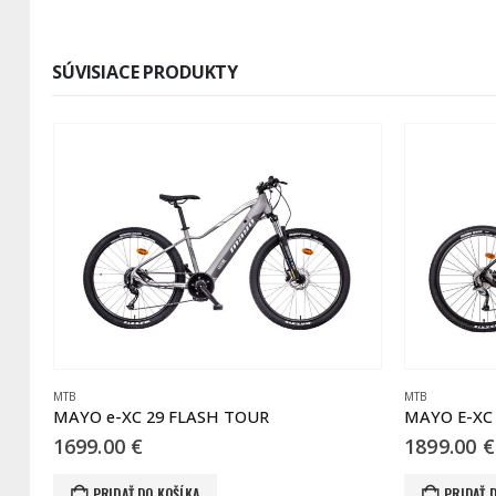
SÚVISIACE PRODUKTY
MTB
MTB
MAYO E-XC 29 FLASH LITE D 36V BB
1899.00
€
1899.00
€
Tento produkt má viacero variantov. Možnosti si môžete vybrať na stránke produktu.
PRIDAŤ DO KOŠÍKA
VÝBER MOŽN