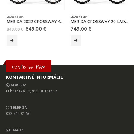
CROSS / TREK
CROSS / TREK
MERIDA 2022 CROSSWAY 40 W oranžový(čierny)
MERIDA CROSSWAY 20 LADY čierny(strieborný)
Pôvodná
Aktuálna
649.00
€
749.00
€
849.00
€
cena
cena
Tento produkt má viacero variantov. Možnosti si môžete vybrať na stránke produktu.
Tento produkt má viacero variantov. Možnosti si môžete vybrať na stránke produktu.
T
bola:
je:
849.00 €.
649.00 €.
Ozvite sa nám
KONTAKTNÉ INFORMÁCIE
ADRESA:
Kubranská 10, 911 01 Trenčín
TELEFÓN:
032 744 01 56
EMAIL: