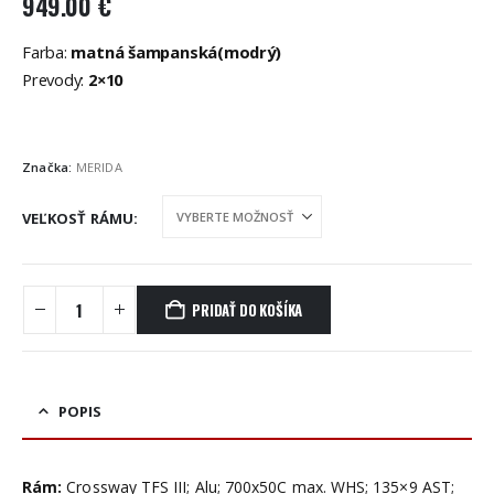
949.00
€
Farba:
matná šampanská(modrý)
Prevody:
2×10
Značka:
MERIDA
VEĽKOSŤ RÁMU
PRIDAŤ DO KOŠÍKA
POPIS
Rám:
Crossway TFS III; Alu; 700x50C max. WHS; 135×9 AST;