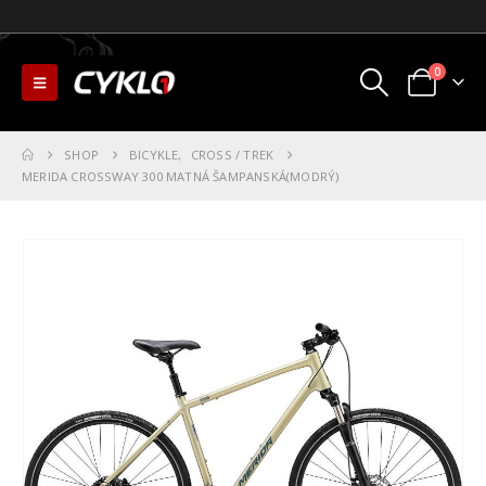
0
SHOP
BICYKLE
,
CROSS / TREK
MERIDA CROSSWAY 300 MATNÁ ŠAMPANSKÁ(MODRÝ)