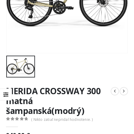
MERIDA CROSSWAY 300
matná
šampanská(modrý)
( Nikto zatiaľ nepridal hodnotenie. )
0
out of 5