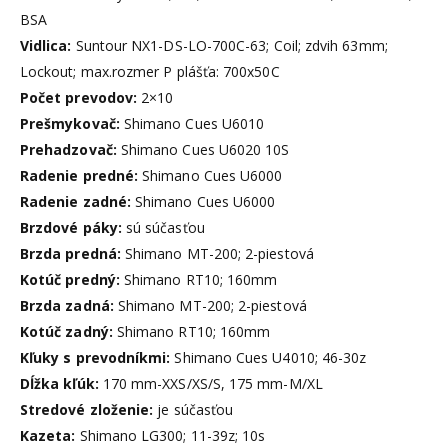
BSA
Vidlica:
Suntour NX1-DS-LO-700C-63; Coil; zdvih 63mm;
Lockout; max.rozmer P plášťa: 700x50C
Počet prevodov:
2×10
Prešmykovač:
Shimano Cues U6010
Prehadzovač:
Shimano Cues U6020 10S
Radenie predné:
Shimano Cues U6000
Radenie zadné:
Shimano Cues U6000
Brzdové páky:
sú súčasťou
Brzda predná:
Shimano MT-200; 2-piestová
Kotúč predný:
Shimano RT10; 160mm
Brzda zadná:
Shimano MT-200; 2-piestová
Kotúč zadný:
Shimano RT10; 160mm
Kľuky s prevodníkmi:
Shimano Cues U4010; 46-30z
Dĺžka kľúk:
170 mm-XXS/XS/S, 175 mm-M/XL
Stredové zloženie:
je súčasťou
Kazeta:
Shimano LG300; 11-39z; 10s