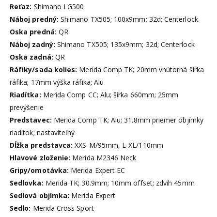
Reťaz:
Shimano LG500
Náboj predný:
Shimano TX505; 100x9mm; 32d; Centerlock
Oska predná:
QR
Náboj zadný:
Shimano TX505; 135x9mm; 32d; Centerlock
Oska zadná:
QR
Ráfiky/sada kolies:
Merida Comp TK; 20mm vnútorná šírka
ráfika; 17mm výška ráfika; Alu
Riadítka:
Merida Comp CC; Alu; šírka 660mm; 25mm
prevýšenie
Predstavec:
Merida Comp TK; Alu; 31.8mm priemer objímky
riadítok; nastaviteľný
Dĺžka predstavca:
XXS-M/95mm, L-XL/110mm
Hlavové zloženie:
Merida M2346 Neck
Gripy/omotávka:
Merida Expert EC
Sedlovka:
Merida TK; 30.9mm; 10mm offset; zdvih 45mm
Sedlová objímka:
Merida Expert
Sedlo:
Merida Cross Sport