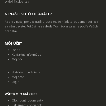
cyklo1@cyklo1.sk
NENAŠLI STE ČO HĽADÁTE?
Ak ste v našej ponuke našli presne to, čo hľadáte, budeme radi, keď
sa nám ozvete. Pokúsime sa dodať Vám tovar presne podľa Vašich
predstáv.
MȎJ ÚČET
Eshop
Kontaktné informácie
Môj účet
História objednávok
Môj profil
Login
VŠETKO O NÁKUPE
Obchodné podmienky
Reklamačný poriadok