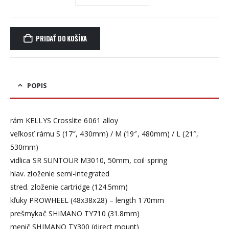
PRIDAŤ DO KOŠÍKA
POPIS
rám KELLYS Crosslite 6061 alloy
veľkosť rámu S (17″, 430mm) / M (19″, 480mm) / L (21″,
530mm)
vidlica SR SUNTOUR M3010, 50mm, coil spring
hlav. zloženie semi-integrated
stred. zloženie cartridge (124.5mm)
kľuky PROWHEEL (48x38x28) – length 170mm
prešmykač SHIMANO TY710 (31.8mm)
menič SHIMANO TY300 (direct mount)