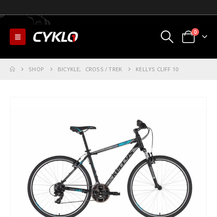
0
SHOP
BICYKLE
,
CROSS / TREK
KELLYS CLIFF 10