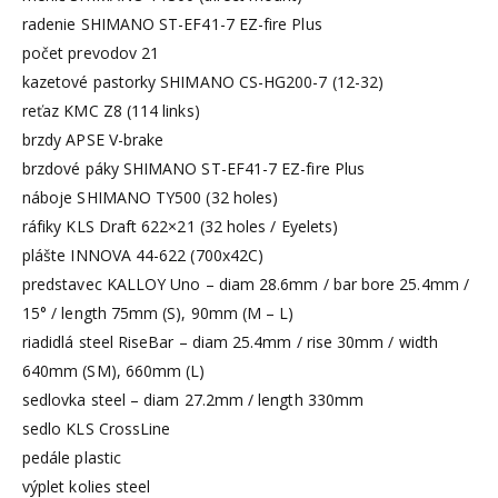
radenie SHIMANO ST-EF41-7 EZ-fire Plus
počet prevodov 21
kazetové pastorky SHIMANO CS-HG200-7 (12-32)
reťaz KMC Z8 (114 links)
brzdy APSE V-brake
brzdové páky SHIMANO ST-EF41-7 EZ-fire Plus
náboje SHIMANO TY500 (32 holes)
ráfiky KLS Draft 622×21 (32 holes / Eyelets)
plášte INNOVA 44-622 (700x42C)
predstavec KALLOY Uno – diam 28.6mm / bar bore 25.4mm /
15° / length 75mm (S), 90mm (M – L)
riadidlá steel RiseBar – diam 25.4mm / rise 30mm / width
640mm (SM), 660mm (L)
sedlovka steel – diam 27.2mm / length 330mm
sedlo KLS CrossLine
pedále plastic
výplet kolies steel