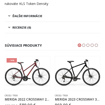
rukoväte KLS Token Density
ĎALŠIE INFORMÁCIE
RECENZIE (0)
SÚVISIACE PRODUKTY
REK
CROSS / TREK
CROSS / TREK
MERIDA 2022 CROSSWAY 20 W matný burgund červený
MERIDA 2023 CROSSWAY 300 lesklý čierny(matný strieborný)
KELLYS C
Pôvodná
Aktuálna
589.00
€
969.00
€
499.00