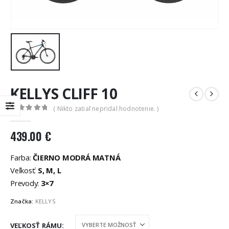
KELLYS CLIFF 10
( Nikto zatiaľ nepridal hodnotenie. )
0
out of 5
439.00
€
Farba:
ČIERNO MODRÁ MATNÁ
Veľkosť:
S, M, L
Prevody:
3×7
Značka:
KELLYS
VEĽKOSŤ RÁMU