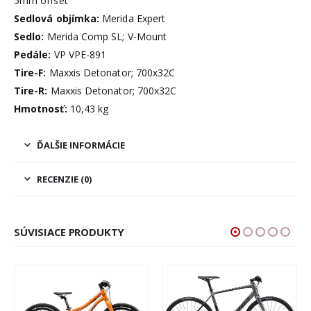
5mm offset
Sedlová objímka:
Merida Expert
Sedlo:
Merida Comp SL; V-Mount
Pedále:
VP VPE-891
Tire-F:
Maxxis Detonator; 700x32C
Tire-R:
Maxxis Detonator; 700x32C
Hmotnosť:
10,43 kg
ĎALŠIE INFORMÁCIE
RECENZIE (0)
SÚVISIACE PRODUKTY