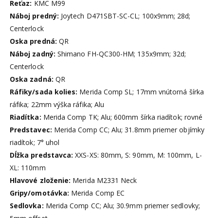
Reťaz:
KMC M99
Náboj predný:
Joytech D471SBT-SC-CL; 100x9mm; 28d;
Centerlock
Oska predná:
QR
Náboj zadný:
Shimano FH-QC300-HM; 135x9mm; 32d;
Centerlock
Oska zadná:
QR
Ráfiky/sada kolies:
Merida Comp SL; 17mm vnútorná šírka
ráfika; 22mm výška ráfika; Alu
Riadítka:
Merida Comp TK; Alu; 600mm šírka riadítok; rovné
Predstavec:
Merida Comp CC; Alu; 31.8mm priemer objímky
riadítok; 7° uhol
Dĺžka predstavca:
XXS-XS: 80mm, S: 90mm, M: 100mm, L-
XL: 110mm
Hlavové zloženie:
Merida M2331 Neck
Gripy/omotávka:
Merida Comp EC
Sedlovka:
Merida Comp CC; Alu; 30.9mm priemer sedlovky;