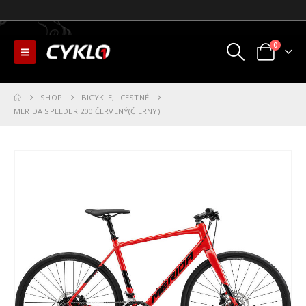
0
SHOP
BICYKLE
,
CESTNÉ
MERIDA SPEEDER 200 ČERVENÝ(ČIERNY)