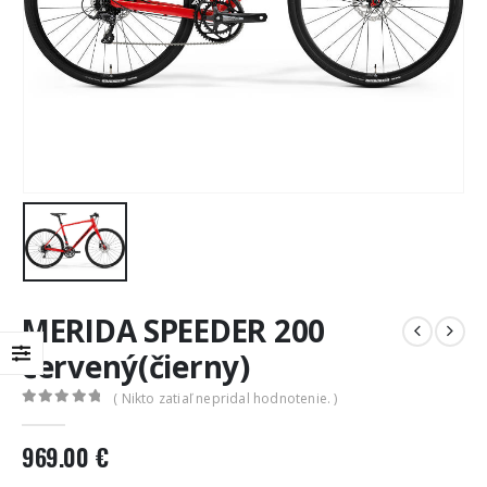
MERIDA SPEEDER 200
červený(čierny)
( Nikto zatiaľ nepridal hodnotenie. )
0
out of 5
969.00
€