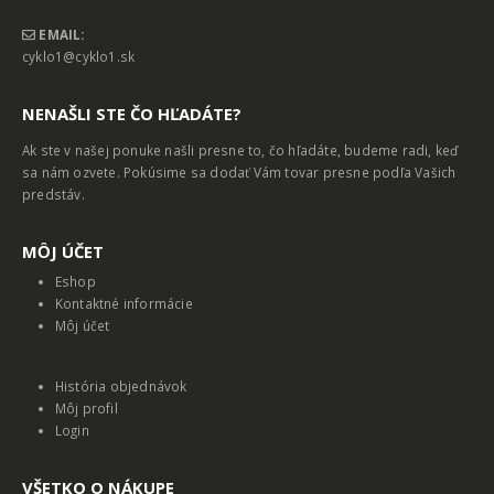
EMAIL:
cyklo1@cyklo1.sk
NENAŠLI STE ČO HĽADÁTE?
Ak ste v našej ponuke našli presne to, čo hľadáte, budeme radi, keď
sa nám ozvete. Pokúsime sa dodať Vám tovar presne podľa Vašich
predstáv.
MȎJ ÚČET
Eshop
Kontaktné informácie
Môj účet
História objednávok
Môj profil
Login
VŠETKO O NÁKUPE