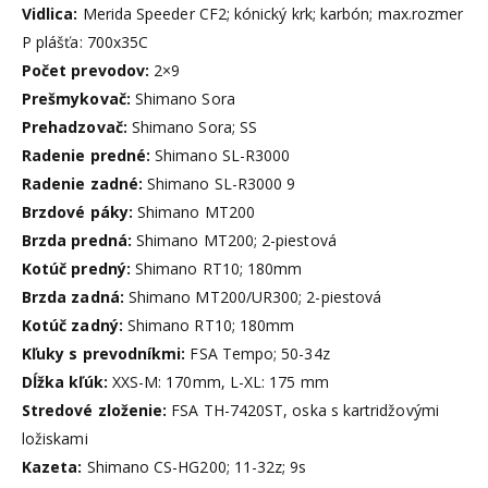
Vidlica:
Merida Speeder CF2; kónický krk; karbón; max.rozmer
P plášťa: 700x35C
Počet prevodov:
2×9
Prešmykovač:
Shimano Sora
Prehadzovač:
Shimano Sora; SS
Radenie predné:
Shimano SL-R3000
Radenie zadné:
Shimano SL-R3000 9
Brzdové páky:
Shimano MT200
Brzda predná:
Shimano MT200; 2-piestová
Kotúč predný:
Shimano RT10; 180mm
Brzda zadná:
Shimano MT200/UR300; 2-piestová
Kotúč zadný:
Shimano RT10; 180mm
Kľuky s prevodníkmi:
FSA Tempo; 50-34z
Dĺžka kľúk:
XXS-M: 170mm, L-XL: 175 mm
Stredové zloženie:
FSA TH-7420ST, oska s kartridžovými
ložiskami
Kazeta:
Shimano CS-HG200; 11-32z; 9s