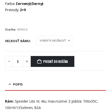
Farba:
červený(čierny)
Prevody:
2×9
Značka:
MERIDA
VEĽKOSŤ RÁMU
PRIDAŤ DO KOŠÍKA
POPIS
Rám:
Speeder Lite III; Alu; max.rozmer Z plášťa: 700x35C;
100×9/135x9mm; BSA