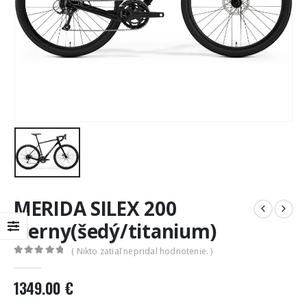
MERIDA SILEX 200
čierny(šedý/titanium)
( Nikto zatiaľ nepridal hodnotenie. )
0
out of 5
1349.00
€