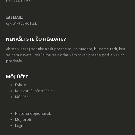
032 744 01 56
EMAIL:
cyklo1@cyklo1.sk
NENAŠLI STE ČO HĽADÁTE?
Ak ste v našej ponuke našli presne to, čo hľadáte, budeme radi, keď
sa nám ozvete. Pokúsime sa dodať Vám tovar presne podľa Vašich
predstáv.
MȎJ ÚČET
Eshop
Kontaktné informácie
Môj účet
História objednávok
Môj profil
Login