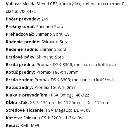
Vidlica:
Merida Silex II CF2; kónický krk; karbón; max.rozmer P
plášťa: 700x47C
Počet prevodov:
2×9
Prešmykovač:
Shimano Sora
Prehadzovač:
Shimano Sora; GS
Radenie predné:
Shimano Sora
Radenie zadné:
Shimano Sora
Brzdové páky:
Shimano Sora
Brzda predná:
Promax DSK-330R; mechanická kotúčová
Kotúč predný:
Promax 180V; 180mm
Brzda zadná:
Promax DSK-330R; mechanická kotúčová
Kotúč zadný:
Promax 160V; 160mm
Kľuky s prevodníkmi:
FSA Omega; 48-32z
Dĺžka kľúk:
XS-S: 170mm, M: 172.5mm, L-XL: 175mm
Stredové zloženie:
FSA MegaExo BB-4000
Kazeta:
Shimano CS-HG200; 11-34z; 9s
Reťaz:
KMC M99