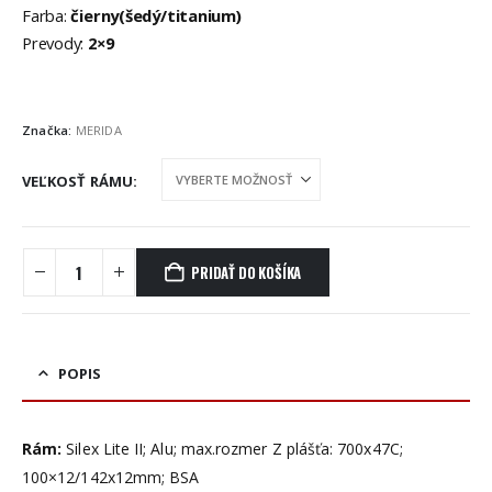
Farba:
čierny(šedý/titanium)
Prevody:
2×9
Značka:
MERIDA
VEĽKOSŤ RÁMU
PRIDAŤ DO KOŠÍKA
POPIS
Rám:
Silex Lite II; Alu; max.rozmer Z plášťa: 700x47C;
100×12/142x12mm; BSA