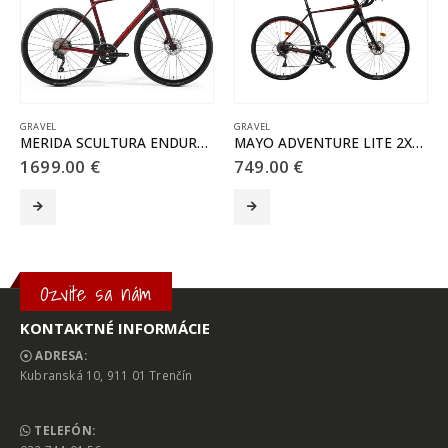
GRAVEL
29
MAYO ADVENTURE LITE 2X10SPD
MERIDA BIG NINE 60-2x
749.00
€
839.00
€
Tento produkt má viacero variantov. Možnosti si môžete vybrať na stránke produktu.
Tento produkt má viacero variantov. Možnosti si môžete vybrať na stránke produktu.
T
Ozvite sa nám
KONTAKTNÉ INFORMÁCIE
ADRESA:
Kubranská 10, 911 01 Trenčín
TELEFÓN: