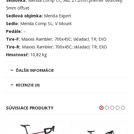
Sedlovka:
Merida Comp CC; Alu; 27.2mm priemer sedlovky;
5mm offset
Sedlová objímka:
Merida Expert
Sedlo:
Merida Comp SL; V-Mount
Pedále:
–
Tire-F:
Maxxis Rambler; 700x45C; skladací; TR; EXO
Tire-R:
Maxxis Rambler; 700x45C; skladací; TR; EXO
Hmotnosť:
10,82 kg
ĎALŠIE INFORMÁCIE
RECENZIE (0)
SÚVISIACE PRODUKTY