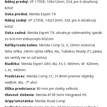
Náboj predný:
VP 173SB; 100x12mm; 32d; pre 6-skrutkový
kotúč
Oska predná:
Merida Expert TR
Náboj zadný:
VP 273SB; 142x12mm; 32d; pre 6-skrutkový
kotúč
Oska zadná:
Merida Expert TR; obsahuje odnímateľný upinák
so 6/4 mm imbusovým kľúčom
Ráfiky/sada kolies:
Merida Comp SL II; 23mm vnútorná
šírka ráfika; 24mm výška ráfika; Alu; Tubeless Ready (TL páska
ani ventily nie sú súčasťou)
Riadítka:
Merida Expert GRII; Alu; XS-S: 400mm, M: 420mm,
L-XL: 440mm
Predstavec:
Merida Comp CC; 31.8mm priemer objímky
riadítok; Alu; -7° uhol
Dĺžka predstavca:
80 mm pre všetky veľkosti
Hlavové zloženie:
Merida-8158 Semi Integrated HS
Gripy/omotávka:
Merida Road Comp