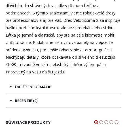
dlhých hodín strávených v sedle v rôznom teréne a
podmienkach. S týmito znalosťami vieme robiť skvelé dresy
pre profesionálov a aj pre Vás. Dres Velocissima 2 sa inšpiruje
našimi pretekárskymi dresmi, ale bez pretekárskeho strihu.
Látka je jemná a elastická, aby ste sa celé kilometre mohli
cítiť pohodlne. Pridali sme sieťovinové panely na zlepšenie
prúdenia vzduchu, pre lepšie odvetranie a termoreguláciu.
Nechýbajú detaily, ktoré očakávate od skvelého dresu: zips
YKK®, tri zadné vrecká a elastický silikónový lem pásu.
Pripravený na Vašu ďalšiu jazdu.
ĎALŠIE INFORMÁCIE
RECENZIE (0)
SÚVISIACE PRODUKTY