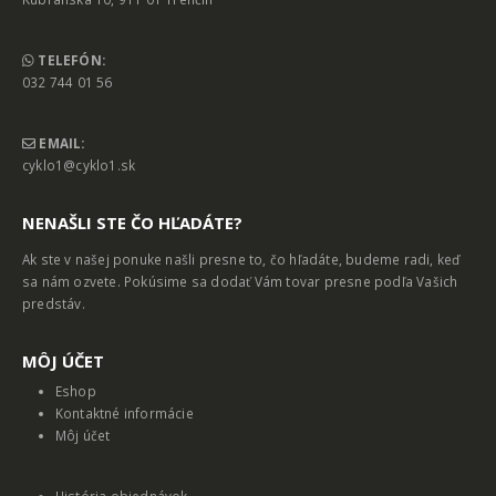
TELEFÓN:
032 744 01 56
EMAIL:
cyklo1@cyklo1.sk
NENAŠLI STE ČO HĽADÁTE?
Ak ste v našej ponuke našli presne to, čo hľadáte, budeme radi, keď
sa nám ozvete. Pokúsime sa dodať Vám tovar presne podľa Vašich
predstáv.
MȎJ ÚČET
Eshop
Kontaktné informácie
Môj účet
História objednávok