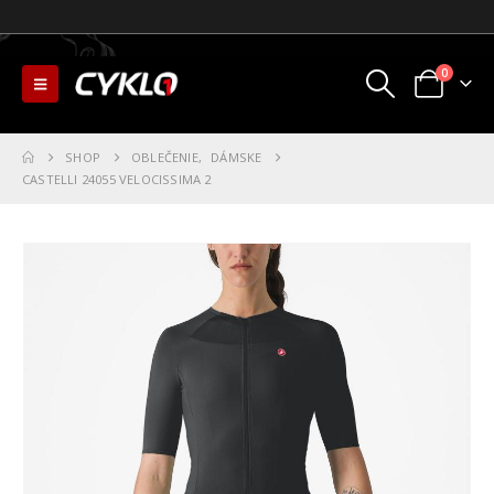
0
SHOP
OBLEČENIE
,
DÁMSKE
CASTELLI 24055 VELOCISSIMA 2