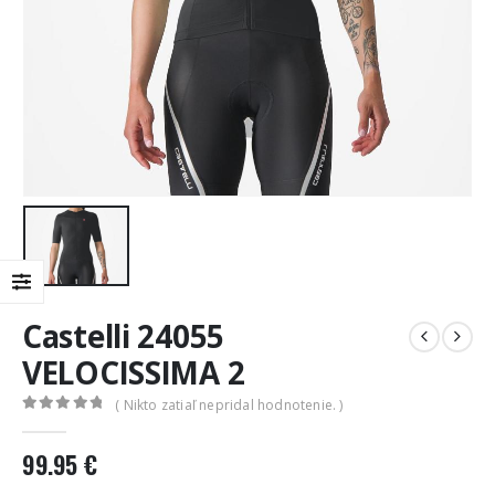
Castelli 24055
VELOCISSIMA 2
( Nikto zatiaľ nepridal hodnotenie. )
0
out of 5
99.95
€