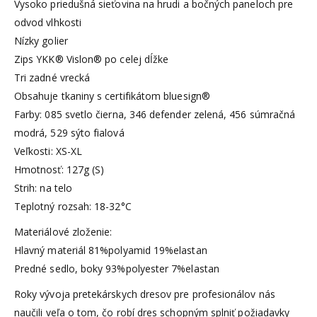
Vysoko priedušná sieťovina na hrudi a bočných paneloch pre
odvod vlhkosti
Nízky golier
Zips YKK® Vislon® po celej dĺžke
Tri zadné vrecká
Obsahuje tkaniny s certifikátom bluesign®
Farby: 085 svetlo čierna, 346 defender zelená, 456 súmračná
modrá, 529 sýto fialová
Veľkosti: XS-XL
Hmotnosť: 127g (S)
Strih: na telo
Teplotný rozsah: 18-32°C
Materiálové zloženie:
Hlavný materiál 81%polyamid 19%elastan
Predné sedlo, boky 93%polyester 7%elastan
Roky vývoja pretekárskych dresov pre profesionálov nás
naučili veľa o tom, čo robí dres schopným splniť požiadavky