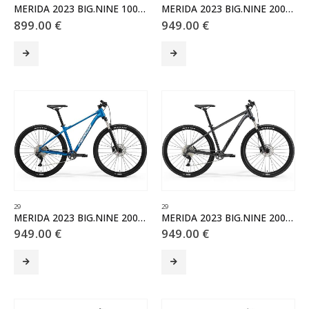
MERIDA 2023 BIG.NINE 100 tmavostrieborný(čierny)
MERIDA 2023 BIG.NINE 200 fialový(modrý)
899.00
€
949.00
€
Tento
Tento
produkt
produkt
má
má
viacero
viacero
variantov.
variantov.
Možnosti
Možnosti
si
si
môžete
môžete
vybrať
vybrať
na
na
stránke
stránke
produktu.
produktu.
29
29
MERIDA 2023 BIG.NINE 200 matný modrý(biely)
MERIDA 2023 BIG.NINE 200 tmavostrieborný(čierny)
949.00
€
949.00
€
Tento
Tento
produkt
produkt
má
má
viacero
viacero