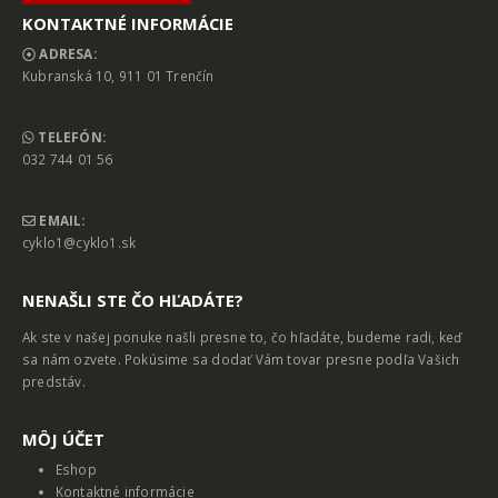
produktu.
produktu.
KONTAKTNÉ INFORMÁCIE
ADRESA:
Kubranská 10, 911 01 Trenčín
TELEFÓN:
032 744 01 56
EMAIL:
cyklo1@cyklo1.sk
NENAŠLI STE ČO HĽADÁTE?
Ak ste v našej ponuke našli presne to, čo hľadáte, budeme radi, keď
sa nám ozvete. Pokúsime sa dodať Vám tovar presne podľa Vašich
predstáv.
MȎJ ÚČET
Eshop
Kontaktné informácie