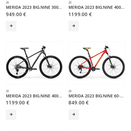
29
29
MERIDA 2023 BIG.NINE 300 tmavostrieborný(čierny)
MERIDA 2023 BIG.NINE 400 matný zelený(čierny)
949.00
€
1199.00
€
Tento
Tento
produkt
produkt
má
má
viacero
viacero
variantov.
variantov.
Možnosti
Možnosti
si
si
môžete
môžete
vybrať
vybrať
na
na
stránke
stránke
produktu.
produktu.
29
29
MERIDA 2023 BIG.NINE 400 tmavostrieborný(čierny)
MERIDA 2023 BIG.NINE 60-2X červený(oranžový)
1199.00
€
849.00
€
Tento
Tento
produkt
produkt
má
má
viacero
viacero