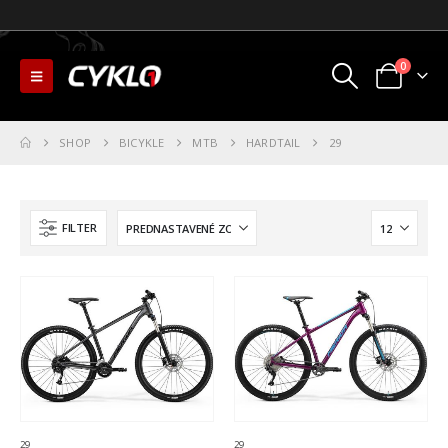
0
SHOP
BICYKLE
MTB
HARDTAIL
29
FILTER
29
29