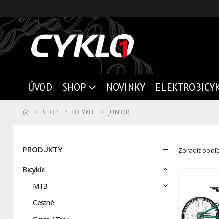
ÚVOD
SHOP
NOVINKY
ELEKTROBICY
SHOP
BICYKLE
JUNIOR
PRODUKTY
Zoradiť podľa
Bicykle
MTB
Cestné