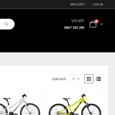
MÔJ ÚČET
LOG IN
VOLAJTE
0
0907 703 295
Zobraziť: