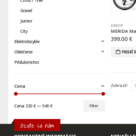
Cross / Trek
Gravel
Junior
JUNIOR
MERIDA Mat
City
399.00
€
Elektrobicykle
Oblečenie
PRIDAŤ 
Príslušenstvo
Zobraziť:
Cena
Cena:
330 €
—
940 €
Filter
Minimálna
Maximálna
cena
cena
Ozvite sa nám