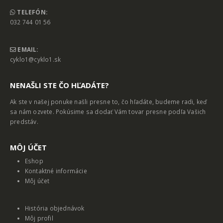
TELEFÓN:
032 744 01 56
EMAIL:
cyklo1@cyklo1.sk
NENAŠLI STE ČO HĽADÁTE?
Ak ste v našej ponuke našli presne to, čo hľadáte, budeme radi, keď
sa nám ozvete. Pokúsime sa dodať Vám tovar presne podľa Vašich
predstáv.
MȎJ ÚČET
Eshop
Kontaktné informácie
Môj účet
História objednávok
Môj profil