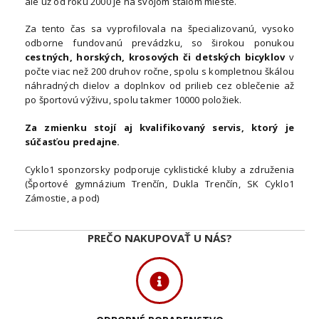
ale už od roku 2000 je na svojom stálom mieste.
Za tento čas sa vyprofilovala na špecializovanú, vysoko
odborne fundovanú prevádzku, so širokou ponukou
cestných, horských, krosových či detských bicyklov
v
počte viac než 200 druhov ročne, spolu s kompletnou škálou
náhradných dielov a doplnkov od prilieb cez oblečenie až
po športovú výživu, spolu takmer 10000 položiek.
Za zmienku stojí aj kvalifikovaný servis, ktorý je
súčasťou predajne.
Cyklo1 sponzorsky podporuje cyklistické kluby a združenia
(Športové gymnázium Trenčín, Dukla Trenčín, SK Cyklo1
Zámostie, a pod)
PREČO NAKUPOVAŤ U NÁS?