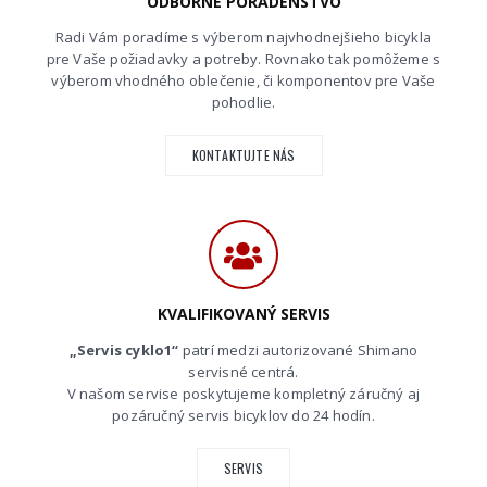
ODBORNÉ PORADENSTVO
Radi Vám poradíme s výberom najvhodnejšieho bicykla
pre Vaše požiadavky a potreby. Rovnako tak pomôžeme s
výberom vhodného oblečenie, či komponentov pre Vaše
pohodlie.
KONTAKTUJTE NÁS
KVALIFIKOVANÝ SERVIS
„Servis cyklo1“
patrí medzi autorizované Shimano
servisné centrá.
V našom servise poskytujeme kompletný záručný aj
pozáručný servis bicyklov do 24 hodín.
SERVIS