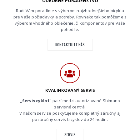
ODBORNÉ PORADENSTVO
Radi Vám poradíme s výberom najvhodnejšieho bicykla
pre Vaše požiadavky a potreby. Rovnako tak pomôžeme s
výberom vhodného oblečenie, či komponentov pre Vaše
pohodlie.
KONTAKTUJTE NÁS
KVALIFIKOVANÝ SERVIS
„Servis cyklo1“
patrí medzi autorizované Shimano
servisné centrá.
V našom servise poskytujeme kompletný záručný aj
pozáručný servis bicyklov do 24 hodín.
SERVIS