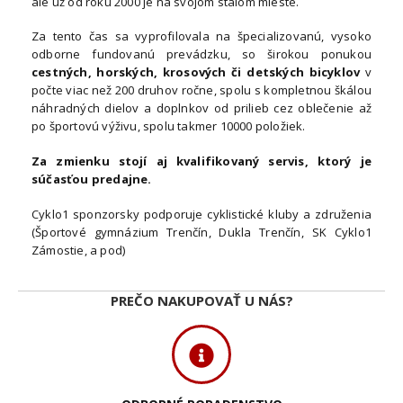
ale už od roku 2000 je na svojom stálom mieste.
Za tento čas sa vyprofilovala na špecializovanú, vysoko
odborne fundovanú prevádzku, so širokou ponukou
cestných, horských, krosových či detských bicyklov
v
počte viac než 200 druhov ročne, spolu s kompletnou škálou
náhradných dielov a doplnkov od prilieb cez oblečenie až
po športovú výživu, spolu takmer 10000 položiek.
Za zmienku stojí aj kvalifikovaný servis, ktorý je
súčasťou predajne.
Cyklo1 sponzorsky podporuje cyklistické kluby a združenia
(Športové gymnázium Trenčín, Dukla Trenčín, SK Cyklo1
Zámostie, a pod)
PREČO NAKUPOVAŤ U NÁS?