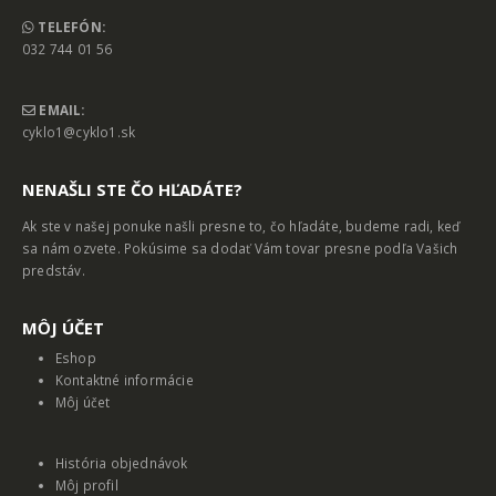
TELEFÓN:
032 744 01 56
EMAIL:
cyklo1@cyklo1.sk
NENAŠLI STE ČO HĽADÁTE?
Ak ste v našej ponuke našli presne to, čo hľadáte, budeme radi, keď
sa nám ozvete. Pokúsime sa dodať Vám tovar presne podľa Vašich
predstáv.
MȎJ ÚČET
Eshop
Kontaktné informácie
Môj účet
História objednávok
Môj profil