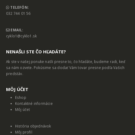
TELEFÓN:
032 744 01 56
EMAIL:
cyklo1@cyklo1.sk
NENAŠLI STE ČO HĽADÁTE?
Ak ste v našej ponuke našli presne to, čo hľadáte, budeme radi, keď
sa nám ozvete. Pokúsime sa dodať Vám tovar presne podľa Vašich
predstáv.
MȎJ ÚČET
Eshop
Kontaktné informácie
Môj účet
História objednávok
Môj profil