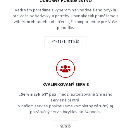
ODBORNÉ PORADENSTVO
Radi Vám poradíme s výberom najvhodnejšieho bicykla
pre Vaše požiadavky a potreby. Rovnako tak pomôžeme s
výberom vhodného oblečenie, či komponentov pre Vaše
pohodlie.
KONTAKTUJTE NÁS
KVALIFIKOVANÝ SERVIS
„Servis cyklo1“
patrí medzi autorizované Shimano
servisné centrá.
V našom servise poskytujeme kompletný záručný aj
pozáručný servis bicyklov do 24 hodín.
SERVIS