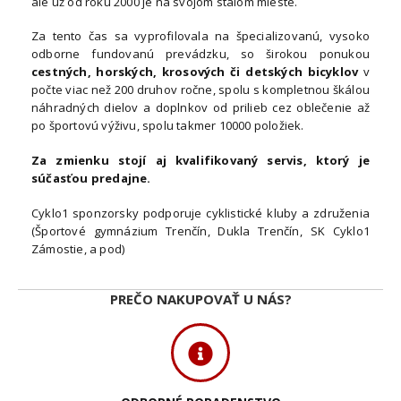
ale už od roku 2000 je na svojom stálom mieste.
Za tento čas sa vyprofilovala na špecializovanú, vysoko
odborne fundovanú prevádzku, so širokou ponukou
cestných, horských, krosových či detských bicyklov
v
počte viac než 200 druhov ročne, spolu s kompletnou škálou
náhradných dielov a doplnkov od prilieb cez oblečenie až
po športovú výživu, spolu takmer 10000 položiek.
Za zmienku stojí aj kvalifikovaný servis, ktorý je
súčasťou predajne.
Cyklo1 sponzorsky podporuje cyklistické kluby a združenia
(Športové gymnázium Trenčín, Dukla Trenčín, SK Cyklo1
Zámostie, a pod)
PREČO NAKUPOVAŤ U NÁS?