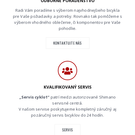
ODBORNÉ PORADENSTVO
Radi Vám poradíme s výberom najvhodnejšieho bicykla
pre Vaše požiadavky a potreby. Rovnako tak pomôžeme s
výberom vhodného oblečenie, či komponentov pre Vaše
pohodlie.
KONTAKTUJTE NÁS
KVALIFIKOVANÝ SERVIS
„Servis cyklo1“
patrí medzi autorizované Shimano
servisné centrá.
V našom servise poskytujeme kompletný záručný aj
pozáručný servis bicyklov do 24 hodín.
SERVIS