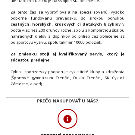
ale už od roku 2000 je na svojom stálom mieste.
Za tento čas sa vyprofilovala na špecializovanú, vysoko
odborne fundovanú prevádzku, so širokou ponukou
cestných, horských, krosových či detských bicyklov
v
počte viac než 200 druhov ročne, spolu s kompletnou škálou
náhradných dielov a doplnkov od prilieb cez oblečenie až
po športovú výživu, spolu takmer 10000 položiek.
Za zmienku stojí aj kvalifikovaný servis, ktorý je
súčasťou predajne.
Cyklo1 sponzorsky podporuje cyklistické kluby a združenia
(Športové gymnázium Trenčín, Dukla Trenčín, SK Cyklo1
Zámostie, a pod)
PREČO NAKUPOVAŤ U NÁS?