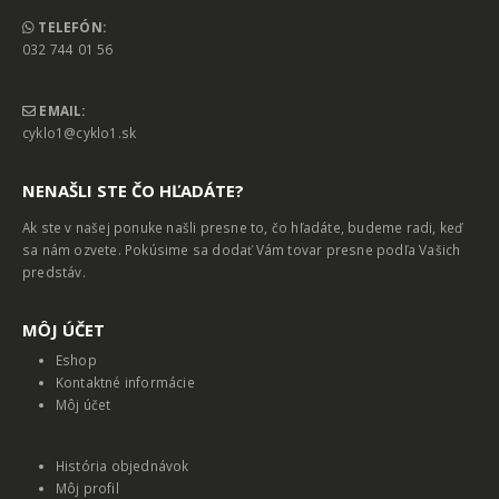
TELEFÓN:
032 744 01 56
EMAIL:
cyklo1@cyklo1.sk
NENAŠLI STE ČO HĽADÁTE?
Ak ste v našej ponuke našli presne to, čo hľadáte, budeme radi, keď
sa nám ozvete. Pokúsime sa dodať Vám tovar presne podľa Vašich
predstáv.
MȎJ ÚČET
Eshop
Kontaktné informácie
Môj účet
História objednávok
Môj profil