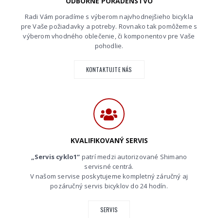
ODBORNÉ PORADENSTVO
Radi Vám poradíme s výberom najvhodnejšieho bicykla
pre Vaše požiadavky a potreby. Rovnako tak pomôžeme s
výberom vhodného oblečenie, či komponentov pre Vaše
pohodlie.
KONTAKTUJTE NÁS
KVALIFIKOVANÝ SERVIS
„Servis cyklo1“
patrí medzi autorizované Shimano
servisné centrá.
V našom servise poskytujeme kompletný záručný aj
pozáručný servis bicyklov do 24 hodín.
SERVIS