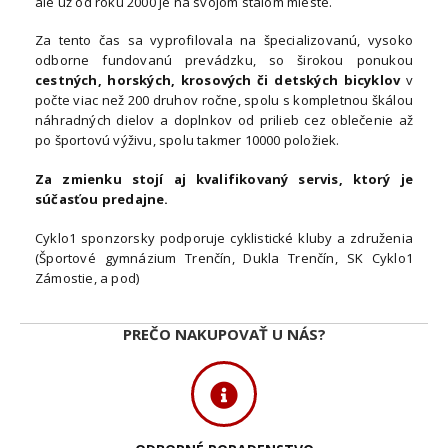
ale už od roku 2000 je na svojom stálom mieste.
Za tento čas sa vyprofilovala na špecializovanú, vysoko
odborne fundovanú prevádzku, so širokou ponukou
cestných, horských, krosových či detských bicyklov
v
počte viac než 200 druhov ročne, spolu s kompletnou škálou
náhradných dielov a doplnkov od prilieb cez oblečenie až
po športovú výživu, spolu takmer 10000 položiek.
Za zmienku stojí aj kvalifikovaný servis, ktorý je
súčasťou predajne.
Cyklo1 sponzorsky podporuje cyklistické kluby a združenia
(Športové gymnázium Trenčín, Dukla Trenčín, SK Cyklo1
Zámostie, a pod)
PREČO NAKUPOVAŤ U NÁS?