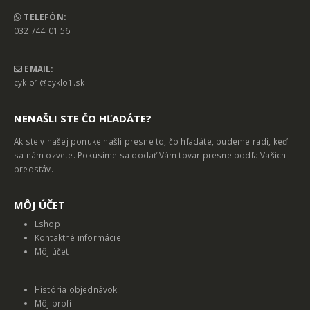
TELEFÓN:
032 744 01 56
EMAIL:
cyklo1@cyklo1.sk
NENAŠLI STE ČO HĽADÁTE?
Ak ste v našej ponuke našli presne to, čo hľadáte, budeme radi, keď
sa nám ozvete. Pokúsime sa dodať Vám tovar presne podľa Vašich
predstáv.
MȎJ ÚČET
Eshop
Kontaktné informácie
Môj účet
História objednávok
Môj profil