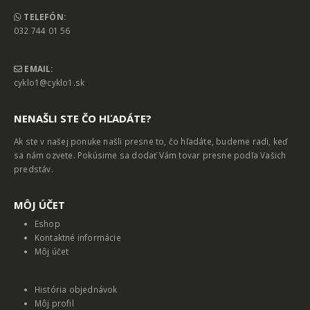
TELEFÓN:
032 744 01 56
EMAIL:
cyklo1@cyklo1.sk
NENAŠLI STE ČO HĽADÁTE?
Ak ste v našej ponuke našli presne to, čo hľadáte, budeme radi, keď
sa nám ozvete. Pokúsime sa dodať Vám tovar presne podľa Vašich
predstáv.
MȎJ ÚČET
Eshop
Kontaktné informácie
Môj účet
História objednávok
Môj profil