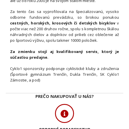
ale už od roku 2000 je na svojom stálom mieste.
Za tento čas sa vyprofilovala na špecializovanú, vysoko
odborne fundovanú prevádzku, so širokou ponukou
cestných, horských, krosových či detských bicyklov
v
počte viac než 200 druhov ročne, spolu s kompletnou škálou
náhradných dielov a doplnkov od prilieb cez oblečenie až
po športovú výživu, spolu takmer 10000 položiek.
Za zmienku stojí aj kvalifikovaný servis, ktorý je
súčasťou predajne.
Cyklo1 sponzorsky podporuje cyklistické kluby a združenia
(Športové gymnázium Trenčín, Dukla Trenčín, SK Cyklo1
Zámostie, a pod)
PREČO NAKUPOVAŤ U NÁS?