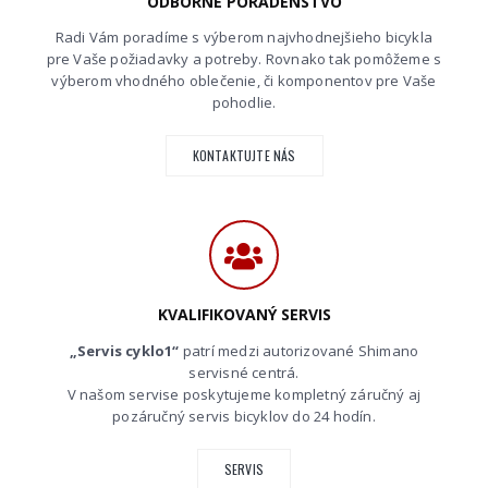
ODBORNÉ PORADENSTVO
Radi Vám poradíme s výberom najvhodnejšieho bicykla
pre Vaše požiadavky a potreby. Rovnako tak pomôžeme s
výberom vhodného oblečenie, či komponentov pre Vaše
pohodlie.
KONTAKTUJTE NÁS
KVALIFIKOVANÝ SERVIS
„Servis cyklo1“
patrí medzi autorizované Shimano
servisné centrá.
V našom servise poskytujeme kompletný záručný aj
pozáručný servis bicyklov do 24 hodín.
SERVIS