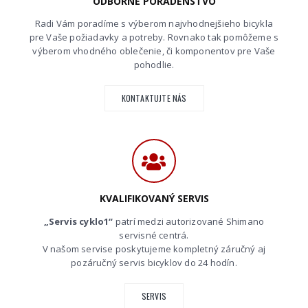
ODBORNÉ PORADENSTVO
Radi Vám poradíme s výberom najvhodnejšieho bicykla
pre Vaše požiadavky a potreby. Rovnako tak pomôžeme s
výberom vhodného oblečenie, či komponentov pre Vaše
pohodlie.
KONTAKTUJTE NÁS
KVALIFIKOVANÝ SERVIS
„Servis cyklo1“
patrí medzi autorizované Shimano
servisné centrá.
V našom servise poskytujeme kompletný záručný aj
pozáručný servis bicyklov do 24 hodín.
SERVIS