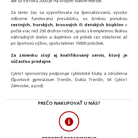
ale už od roku 2000 je na svojom stálom mieste.
Za tento čas sa vyprofilovala na špecializovanú, vysoko
odborne fundovanú prevádzku, so širokou ponukou
cestných, horských, krosových či detských bicyklov
v
počte viac než 200 druhov ročne, spolu s kompletnou škálou
náhradných dielov a doplnkov od prilieb cez oblečenie až
po športovú výživu, spolu takmer 10000 položiek.
Za zmienku stojí aj kvalifikovaný servis, ktorý je
súčasťou predajne.
Cyklo1 sponzorsky podporuje cyklistické kluby a združenia
(Športové gymnázium Trenčín, Dukla Trenčín, SK Cyklo1
Zámostie, a pod)
PREČO NAKUPOVAŤ U NÁS?