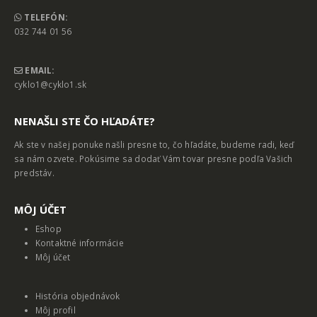
TELEFÓN:
032 744 01 56
EMAIL:
cyklo1@cyklo1.sk
NENAŠLI STE ČO HĽADÁTE?
Ak ste v našej ponuke našli presne to, čo hľadáte, budeme radi, keď
sa nám ozvete. Pokúsime sa dodať Vám tovar presne podľa Vašich
predstáv.
MȎJ ÚČET
Eshop
Kontaktné informácie
Môj účet
História objednávok
Môj profil