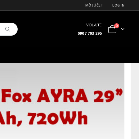
MÔJ ÚČET
LOG IN
VOLAJTE
0
0907 703 295