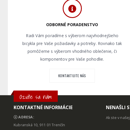
ODBORNÉ PORADENSTVO
Radi Vám poradíme s výberom najvhodnejšieho
bicykla pre Vaše požiadavky a potreby. Rovnako tak
pomôžeme s výberom vhodného oblečenie, či
komponentov pre Vaše pohodlie.
KONTAKTUJTE NÁS
Ozvite sa nám
KONTAKTNÉ INFORMÁCIE
NENAŠLI S
ADRESA:
Ak ste v naše
Kubranská 10, 911 01 Trenčín