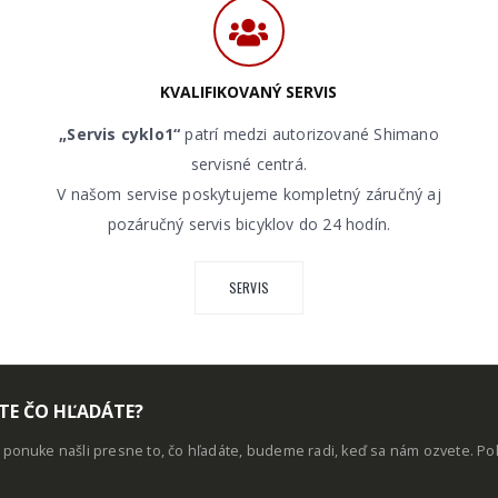
KVALIFIKOVANÝ SERVIS
„Servis cyklo1“
patrí medzi autorizované Shimano
servisné centrá.
V našom servise poskytujeme kompletný záručný aj
pozáručný servis bicyklov do 24 hodín.
SERVIS
TE ČO HĽADÁTE?
j ponuke našli presne to, čo hľadáte, budeme radi, keď sa nám ozvete. P