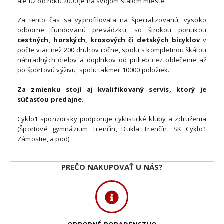
ale už od roku 2000 je na svojom stálom mieste.
Za tento čas sa vyprofilovala na špecializovanú, vysoko
odborne fundovanú prevádzku, so širokou ponukou
cestných, horských, krosových či detských bicyklov
v
počte viac než 200 druhov ročne, spolu s kompletnou škálou
náhradných dielov a doplnkov od prilieb cez oblečenie až
po športovú výživu, spolu takmer 10000 položiek.
Za zmienku stojí aj kvalifikovaný servis, ktorý je
súčasťou predajne.
Cyklo1 sponzorsky podporuje cyklistické kluby a združenia
(Športové gymnázium Trenčín, Dukla Trenčín, SK Cyklo1
Zámostie, a pod)
PREČO NAKUPOVAŤ U NÁS?