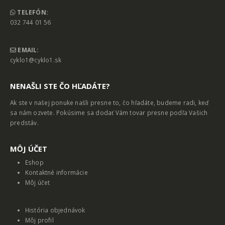
TELEFÓN:
032 744 01 56
EMAIL:
cyklo1@cyklo1.sk
NENAŠLI STE ČO HĽADÁTE?
Ak ste v našej ponuke našli presne to, čo hľadáte, budeme radi, keď
sa nám ozvete. Pokúsime sa dodať Vám tovar presne podľa Vašich
predstáv.
MȎJ ÚČET
Eshop
Kontaktné informácie
Môj účet
História objednávok
Môj profil