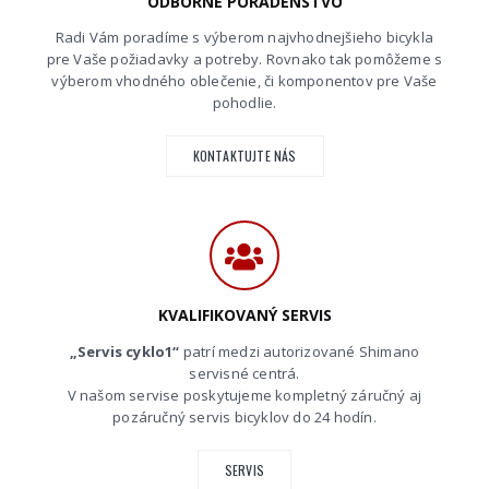
ODBORNÉ PORADENSTVO
Radi Vám poradíme s výberom najvhodnejšieho bicykla
pre Vaše požiadavky a potreby. Rovnako tak pomôžeme s
výberom vhodného oblečenie, či komponentov pre Vaše
pohodlie.
KONTAKTUJTE NÁS
KVALIFIKOVANÝ SERVIS
„Servis cyklo1“
patrí medzi autorizované Shimano
servisné centrá.
V našom servise poskytujeme kompletný záručný aj
pozáručný servis bicyklov do 24 hodín.
SERVIS