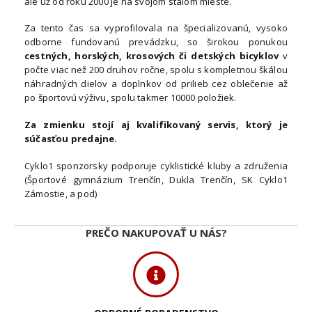
ale už od roku 2000 je na svojom stálom mieste.
Za tento čas sa vyprofilovala na špecializovanú, vysoko
odborne fundovanú prevádzku, so širokou ponukou
cestných, horských, krosových či detských bicyklov
v
počte viac než 200 druhov ročne, spolu s kompletnou škálou
náhradných dielov a doplnkov od prilieb cez oblečenie až
po športovú výživu, spolu takmer 10000 položiek.
Za zmienku stojí aj kvalifikovaný servis, ktorý je
súčasťou predajne.
Cyklo1 sponzorsky podporuje cyklistické kluby a združenia
(Športové gymnázium Trenčín, Dukla Trenčín, SK Cyklo1
Zámostie, a pod)
PREČO NAKUPOVAŤ U NÁS?