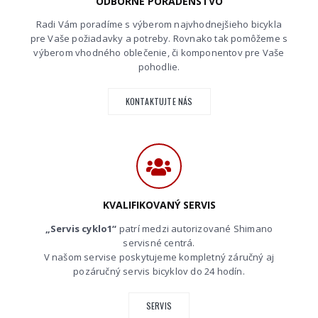
ODBORNÉ PORADENSTVO
Radi Vám poradíme s výberom najvhodnejšieho bicykla
pre Vaše požiadavky a potreby. Rovnako tak pomôžeme s
výberom vhodného oblečenie, či komponentov pre Vaše
pohodlie.
KONTAKTUJTE NÁS
KVALIFIKOVANÝ SERVIS
„Servis cyklo1“
patrí medzi autorizované Shimano
servisné centrá.
V našom servise poskytujeme kompletný záručný aj
pozáručný servis bicyklov do 24 hodín.
SERVIS