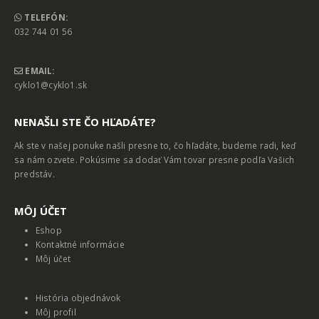
TELEFÓN:
032 744 01 56
EMAIL:
cyklo1@cyklo1.sk
NENAŠLI STE ČO HĽADÁTE?
Ak ste v našej ponuke našli presne to, čo hľadáte, budeme radi, keď
sa nám ozvete. Pokúsime sa dodať Vám tovar presne podľa Vašich
predstáv.
MȎJ ÚČET
Eshop
Kontaktné informácie
Môj účet
História objednávok
Môj profil