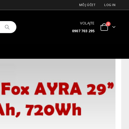
MÔJ ÚČET
LOG IN
VOLAJTE
0
0907 703 295