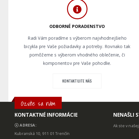
ODBORNÉ PORADENSTVO
Radi Vám poradíme s výberom najvhodnejšieho
bicykla pre Vaše požiadavky a potreby. Rovnako tak
pomôžeme s výberom vhodného oblečenie, či
komponentov pre Vaše pohodlie.
KONTAKTUJTE NÁS
Ozvite sa nám
KONTAKTNÉ INFORMÁCIE
NENAŠLI S
ADRESA:
Ak ste v naše
Kubranská 10, 911 01 Trenčín