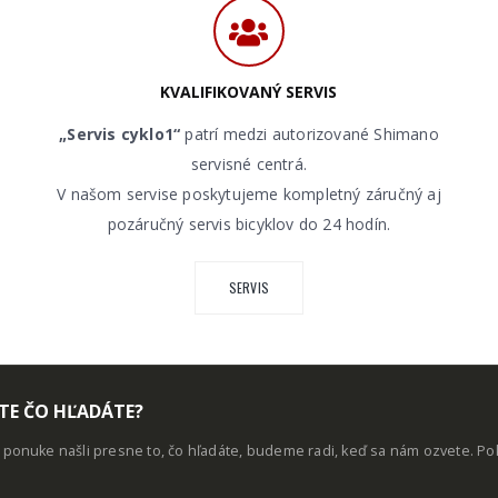
KVALIFIKOVANÝ SERVIS
„Servis cyklo1“
patrí medzi autorizované Shimano
servisné centrá.
V našom servise poskytujeme kompletný záručný aj
pozáručný servis bicyklov do 24 hodín.
SERVIS
TE ČO HĽADÁTE?
j ponuke našli presne to, čo hľadáte, budeme radi, keď sa nám ozvete. P