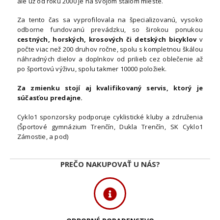
ale už od roku 2000 je na svojom stálom mieste.
Za tento čas sa vyprofilovala na špecializovanú, vysoko
odborne fundovanú prevádzku, so širokou ponukou
cestných, horských, krosových či detských bicyklov
v
počte viac než 200 druhov ročne, spolu s kompletnou škálou
náhradných dielov a doplnkov od prilieb cez oblečenie až
po športovú výživu, spolu takmer 10000 položiek.
Za zmienku stojí aj kvalifikovaný servis, ktorý je
súčasťou predajne.
Cyklo1 sponzorsky podporuje cyklistické kluby a združenia
(Športové gymnázium Trenčín, Dukla Trenčín, SK Cyklo1
Zámostie, a pod)
PREČO NAKUPOVAŤ U NÁS?