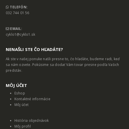
TELEFÓN:
032 744 01 56
EMAIL:
cyklo1@cyklo1.sk
NENAŠLI STE ČO HĽADÁTE?
Ak ste v našej ponuke našli presne to, čo hľadáte, budeme radi, keď
sa nám ozvete. Pokúsime sa dodať Vám tovar presne podľa Vašich
predstáv.
MȎJ ÚČET
Eshop
Kontaktné informácie
Môj účet
História objednávok
Môj profil