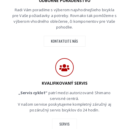
ODBORNÉ PORADENSTVO
Radi Vám poradíme s výberom najvhodnejšieho bicykla
pre Vaše požiadavky a potreby. Rovnako tak pomôžeme s
výberom vhodného oblečenie, či komponentov pre Vaše
pohodlie.
KONTAKTUJTE NÁS
KVALIFIKOVANÝ SERVIS
„Servis cyklo1“
patrí medzi autorizované Shimano
servisné centrá.
V našom servise poskytujeme kompletný záručný aj
pozáručný servis bicyklov do 24 hodín.
SERVIS