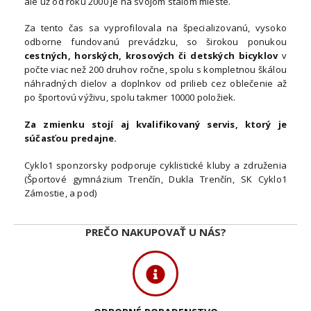
ale už od roku 2000 je na svojom stálom mieste.
Za tento čas sa vyprofilovala na špecializovanú, vysoko
odborne fundovanú prevádzku, so širokou ponukou
cestných, horských, krosových či detských bicyklov
v
počte viac než 200 druhov ročne, spolu s kompletnou škálou
náhradných dielov a doplnkov od prilieb cez oblečenie až
po športovú výživu, spolu takmer 10000 položiek.
Za zmienku stojí aj kvalifikovaný servis, ktorý je
súčasťou predajne.
Cyklo1 sponzorsky podporuje cyklistické kluby a združenia
(Športové gymnázium Trenčín, Dukla Trenčín, SK Cyklo1
Zámostie, a pod)
PREČO NAKUPOVAŤ U NÁS?