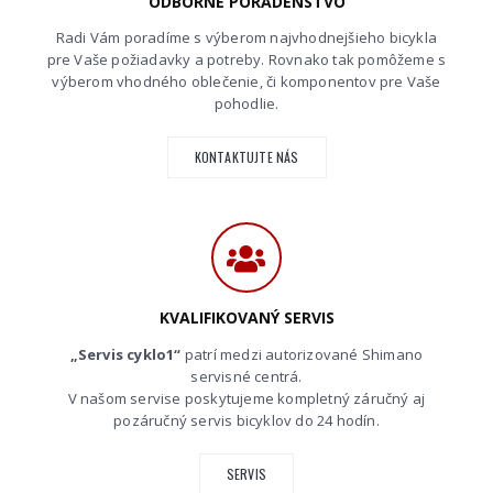
ODBORNÉ PORADENSTVO
Radi Vám poradíme s výberom najvhodnejšieho bicykla
pre Vaše požiadavky a potreby. Rovnako tak pomôžeme s
výberom vhodného oblečenie, či komponentov pre Vaše
pohodlie.
KONTAKTUJTE NÁS
KVALIFIKOVANÝ SERVIS
„Servis cyklo1“
patrí medzi autorizované Shimano
servisné centrá.
V našom servise poskytujeme kompletný záručný aj
pozáručný servis bicyklov do 24 hodín.
SERVIS