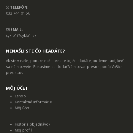
TELEFÓN:
032 744 01 56
EMAIL:
cyklo1@cyklo1.sk
NENAŠLI STE ČO HĽADÁTE?
Ak ste v našej ponuke našli presne to, čo hľadáte, budeme radi, keď
sa nám ozvete. Pokúsime sa dodať Vám tovar presne podľa Vašich
predstáv.
MȎJ ÚČET
Eshop
Kontaktné informácie
Môj účet
História objednávok
Môj profil